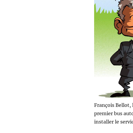
bus
autonome
en
Belgique
!
François Bellot, 
premier bus auto
installer le se