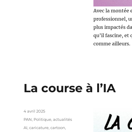
Avec la montée e
professionnel, u
plus impactés da
qu’il fascine, et
comme ailleurs.
La course à l’IA
Publié
4 avril 2025
le
Catégories
PAN
,
Politique, actualités
Étiquettes
AI
,
caricature
,
cartoon
,