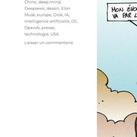
Chine
,
deep mind
,
Deepseek
,
dessin
,
Elon
Musk
,
europe
,
Grok
,
IA
,
intelligence artificielle
,
Oli
,
OpenAI
,
presse
,
technologie
,
USA
sur
Laisser un commentaire
La
course
à
l’IA