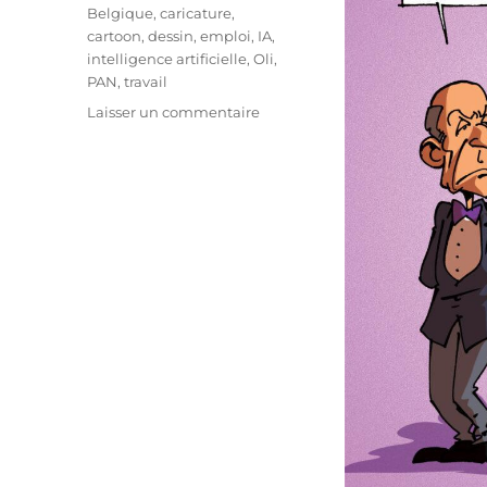
Étiquettes
Belgique
,
caricature
,
cartoon
,
dessin
,
emploi
,
IA
,
intelligence artificielle
,
Oli
,
PAN
,
travail
sur
Laisser un commentaire
L’IA
menace-
t-
elle
nos
emplois
?