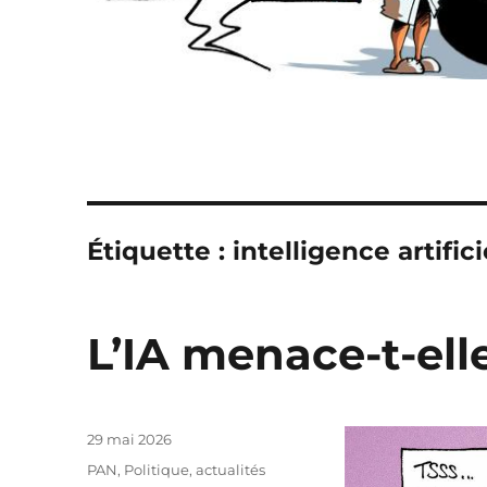
Étiquette :
intelligence artifici
L’IA menace-t-ell
Publié
29 mai 2026
le
Catégories
PAN
,
Politique, actualités