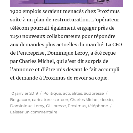
1900 emplois seraient menacés chez Proximus
suite à un plan de restructuration. L’opérateur
télécom pourrait également engager près de
1250 nouveaux collaborateurs pour répondre
aux demandes plus actuelles du marché. La CEO
de l’entreprise, Dominique Leroy, a été reçue
par Charles Michel, qui s’est dit surpris de
l’annonce et d’être mis devant le fait accompli
et demande à Proximus de revoir sa copie.
Publié
Catégories
Étiquettes
10 janvier 2019
Politique, actualités
,
Sudpresse
le
Belgacom
,
caricature
,
cartoon
,
Charles Michel
,
dessin
,
Dominique Leroy
,
Oli
,
presse
,
Proximus
,
téléphone
sur
Laisser un commentaire
Proximus
:
infiniment