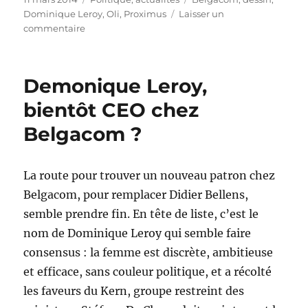
le
Dominique Leroy
,
Oli
,
Proximus
Laisser un
sur
commentaire
La
marque
Belgacom
Demonique Leroy,
disparaît
au
bientôt CEO chez
profit
Belgacom ?
de
Proximus
!
La route pour trouver un nouveau patron chez
Belgacom, pour remplacer Didier Bellens,
semble prendre fin. En tête de liste, c’est le
nom de Dominique Leroy qui semble faire
consensus : la femme est discrète, ambitieuse
et efficace, sans couleur politique, et a récolté
les faveurs du Kern, groupe restreint des