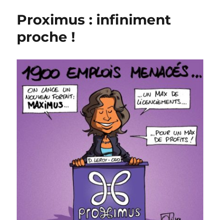
sans
Proximus : infiniment
emploi
!
proche !