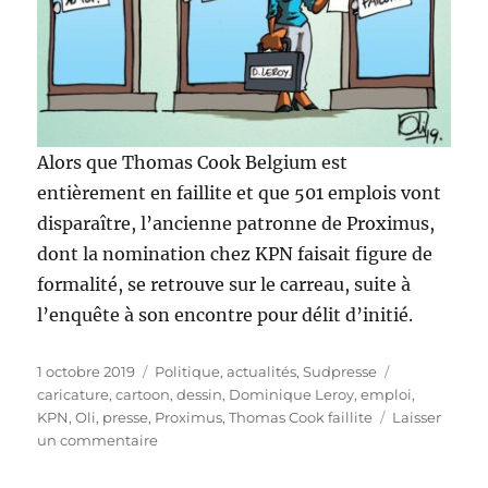
Alors que Thomas Cook Belgium est
entièrement en faillite et que 501 emplois vont
disparaître, l’ancienne patronne de Proximus,
dont la nomination chez KPN faisait figure de
formalité, se retrouve sur le carreau, suite à
l’enquête à son encontre pour délit d’initié.
Publié
Catégories
Étiquettes
1 octobre 2019
Politique, actualités
,
Sudpresse
le
caricature
,
cartoon
,
dessin
,
Dominique Leroy
,
emploi
,
KPN
,
Oli
,
presse
,
Proximus
,
Thomas Cook faillite
Laisser
sur
un commentaire
Dominique
Leroy