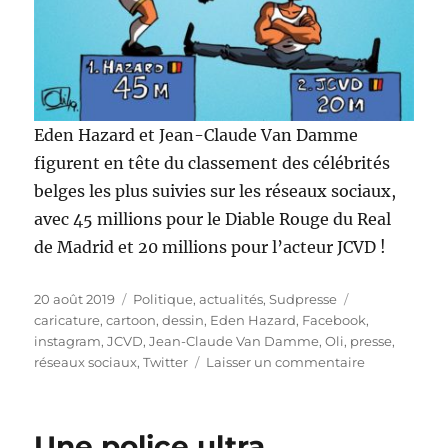
Eden Hazard et Jean-Claude Van Damme
figurent en tête du classement des célébrités
belges les plus suivies sur les réseaux sociaux,
avec 45 millions pour le Diable Rouge du Real
de Madrid et 20 millions pour l’acteur JCVD !
Publié
Catégories
Étiquettes
20 août 2019
Politique, actualités
,
Sudpresse
le
caricature
,
cartoon
,
dessin
,
Eden Hazard
,
Facebook
,
instagram
,
JCVD
,
Jean-Claude Van Damme
,
Oli
,
presse
,
sur
réseaux sociaux
,
Twitter
Laisser un commentaire
Les
stars
belges
Une police ultra
des