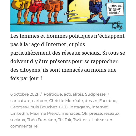
Les femmes et hommes politiques n’échappent
pas à la rage d’Internet, et plus
particulièrement des réseaux sociaux. Si tous se
doivent d’y être présents pour se rapprocher
des citoyens, ils sont menacés au moins une
fois par jour !
Publié
Catégories
Étiquettes
6 octobre 2021
Politique, actualités
,
Sudpresse
le
caricature
,
cartoon
,
Christie Morréale
,
dessin
,
Faceboo
,
Georges-Louis Bouchez
,
GLB
,
instagram
,
internet
,
LinkedIn
,
Maxime Prévot
,
menaces
,
Oli
,
presse
,
réseaux
sociaux
,
Théo Francken
,
Tik Tok
,
Twitter
Laisser un
sur
commentaire
Menacés