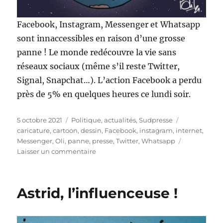
Facebook, Instagram, Messenger et Whatsapp
sont innaccessibles en raison d’une grosse
panne ! Le monde redécouvre la vie sans
réseaux sociaux (même s’il reste Twitter,
Signal, Snapchat…). L’action Facebook a perdu
près de 5% en quelques heures ce lundi soir.
Publié
Catégories
Étiquettes
5 octobre 2021
Politique, actualités
,
Sudpresse
le
caricature
,
cartoon
,
dessin
,
Facebook
,
instagram
,
internet
,
Messenger
,
Oli
,
panne
,
presse
,
Twitter
,
Whatsapp
sur
Laisser un commentaire
Facebook,
Instagram
et
Astrid, l’influenceuse !
Whatsapp
en
panne