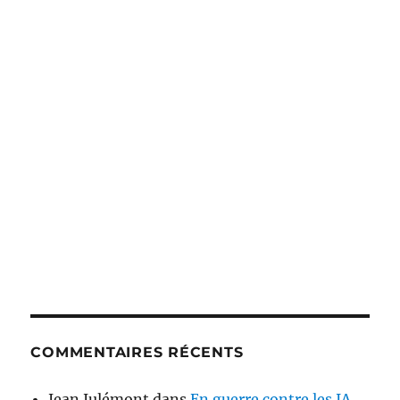
COMMENTAIRES RÉCENTS
Jean Julémont
dans
En guerre contre les IA