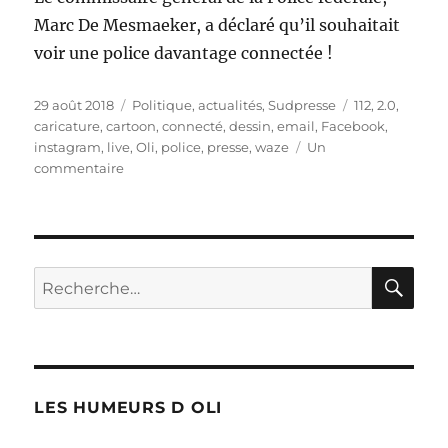
Marc De Mesmaeker, a déclaré qu’il souhaitait
voir une police davantage connectée !
Publié
Catégories
Étiquettes
29 août 2018
Politique, actualités
,
Sudpresse
112
,
2.0
,
le
caricature
,
cartoon
,
connecté
,
dessin
,
email
,
Facebook
,
instagram
,
live
,
Oli
,
police
,
presse
,
waze
Un
sur
commentaire
Une
police
ultra
connectée
!
RE
Recherche
pour :
LES HUMEURS D OLI