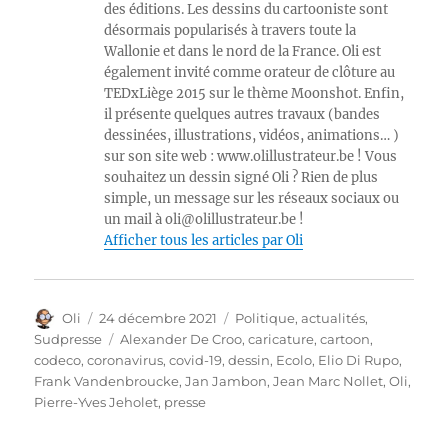
des éditions. Les dessins du cartooniste sont
désormais popularisés à travers toute la
Wallonie et dans le nord de la France. Oli est
également invité comme orateur de clôture au
TEDxLiège 2015 sur le thème Moonshot. Enfin,
il présente quelques autres travaux (bandes
dessinées, illustrations, vidéos, animations… )
sur son site web : www.olillustrateur.be ! Vous
souhaitez un dessin signé Oli ? Rien de plus
simple, un message sur les réseaux sociaux ou
un mail à oli@olillustrateur.be !
Afficher tous les articles par Oli
Auteur
Publié
Catégories
Oli
24 décembre 2021
Politique, actualités
,
le
Étiquettes
Sudpresse
Alexander De Croo
,
caricature
,
cartoon
,
codeco
,
coronavirus
,
covid-19
,
dessin
,
Ecolo
,
Elio Di Rupo
,
Frank Vandenbroucke
,
Jan Jambon
,
Jean Marc Nollet
,
Oli
,
Pierre-Yves Jeholet
,
presse