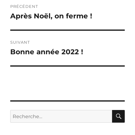
Navigation
PRÉCÉDENT
de
Après Noël, on ferme !
Publication
précédente :
l’article
SUIVANT
Bonne année 2022 !
Publication
suivante :
RE
Recherche
pour :