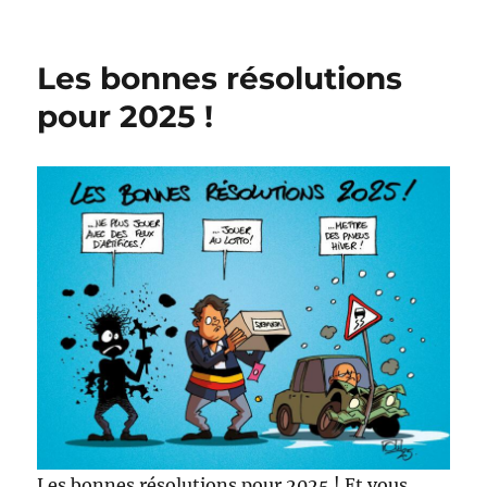
Le
Verviétois
de
Les bonnes résolutions
l’année
2024
pour 2025 !
Les bonnes résolutions pour 2025 ! Et vous,