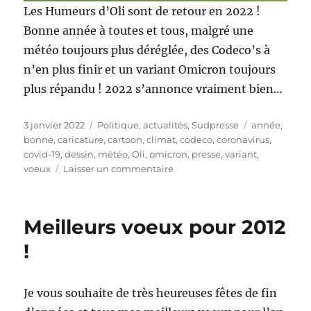
Les Humeurs d’Oli sont de retour en 2022 !
Bonne année à toutes et tous, malgré une
météo toujours plus déréglée, des Codeco’s à
n’en plus finir et un variant Omicron toujours
plus répandu ! 2022 s’annonce vraiment bien…
Publié
Catégories
Étiquettes
3 janvier 2022
Politique, actualités
,
Sudpresse
année
,
le
bonne
,
caricature
,
cartoon
,
climat
,
codeco
,
coronavirus
,
covid-19
,
dessin
,
météo
,
Oli
,
omicron
,
presse
,
variant
,
sur
voeux
Laisser un commentaire
Bonne
année
2022
Meilleurs voeux pour 2012
!
!
Je vous souhaite de très heureuses fêtes de fin