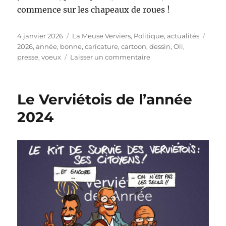
commence sur les chapeaux de roues !
Publié
Catégories
Étiqu
4 janvier 2026
La Meuse Verviers
,
Politique, actualités
le
2026
,
année
,
bonne
,
caricature
,
cartoon
,
dessin
,
Oli
,
sur
presse
,
voeux
Laisser un commentaire
Bonne
année
2026
Le Verviétois de l’année
!
2024