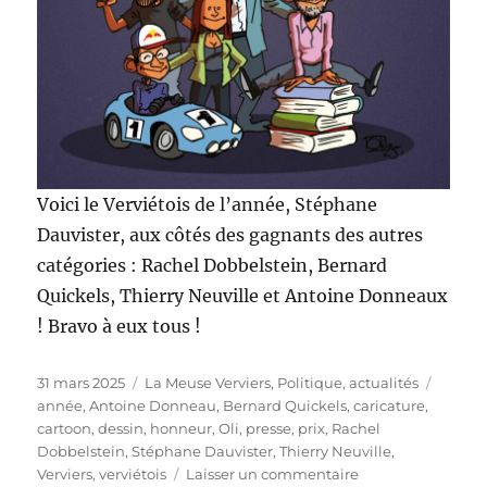
Voici le Verviétois de l’année, Stéphane
Dauvister, aux côtés des gagnants des autres
catégories : Rachel Dobbelstein, Bernard
Quickels, Thierry Neuville et Antoine Donneaux
! Bravo à eux tous !
Publié
Catégories
Étique
31 mars 2025
La Meuse Verviers
,
Politique, actualités
le
année
,
Antoine Donneau
,
Bernard Quickels
,
caricature
,
cartoon
,
dessin
,
honneur
,
Oli
,
presse
,
prix
,
Rachel
Dobbelstein
,
Stéphane Dauvister
,
Thierry Neuville
,
sur
Verviers
,
verviétois
Laisser un commentaire