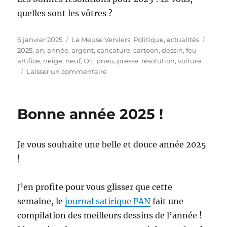
quelles sont les vôtres ?
Publié
Catégories
Étiqu
6 janvier 2025
La Meuse Verviers
,
Politique, actualités
le
2025
,
an
,
année
,
argent
,
caricature
,
cartoon
,
dessin
,
feu
artifice
,
neige
,
neuf
,
Oli
,
pneu
,
presse
,
résolution
,
voiture
sur
Laisser un commentaire
Les
bonnes
résolutions
Bonne année 2025 !
pour
2025
!
Je vous souhaite une belle et douce année 2025
!
J’en profite pour vous glisser que cette
semaine, le
journal satirique PAN
fait une
compilation des meilleurs dessins de l’année !