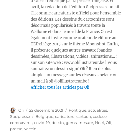
d’Oli est remarqué par la presse française. En
avril, la rédaction de l’édition Sudpresse choisit
Oli comme caricaturiste officiel pour l’ensemble
des éditions. Les dessins du cartooniste sont
désormais popularisés à travers toute la
Wallonie et dans le nord de la France. Oli est
également invité comme orateur de clôture au
TEDxLiège 2015 sur le thème Moonshot. Enfin,
il présente quelques autres travaux (bandes
dessinées, illustrations, vidéos, animations… )
sur son site web : www.olillustrateur.be ! Vous
souhaitez un dessin signé Oli ? Rien de plus
simple, un message sur les réseaux sociaux ou
un mail à oli@olillustrateur.be !
Afficher tous les articles par Oli
Auteur
Publié
Catégories
Oli
22 décembre 2021
Politique, actualités
,
le
Étiquettes
Sudpresse
Belgique
,
caricature
,
cartoon
,
codeco
,
coronavirus
,
covid-19
,
dessin
,
gems
,
mesure
,
Noel
,
Oli
,
presse
,
vaccin