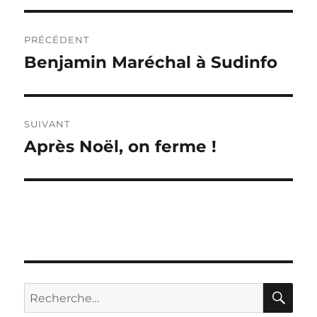
Navigation
PRÉCÉDENT
de
Benjamin Maréchal à Sudinfo
Publication
précédente :
l’article
SUIVANT
Après Noël, on ferme !
Publication
suivante :
RE
Recherche
pour :