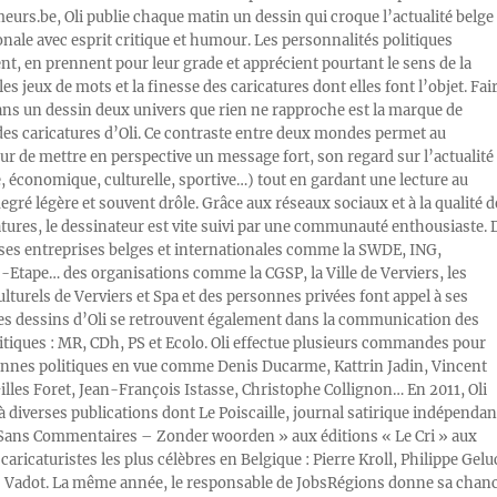
rs.be, Oli publie chaque matin un dessin qui croque l’actualité belge 
onale avec esprit critique et humour. Les personnalités politiques
, en prennent pour leur grade et apprécient pourtant le sens de la
les jeux de mots et la finesse des caricatures dont elles font l’objet. Fai
ans un dessin deux univers que rien ne rapproche est la marque de
des caricatures d’Oli. Ce contraste entre deux mondes permet au
ur de mettre en perspective un message fort, son regard sur l’actualité
e, économique, culturelle, sportive…) tout en gardant une lecture au
egré légère et souvent drôle. Grâce aux réseaux sociaux et à la qualité d
atures, le dessinateur est vite suivi par une communauté enthousiaste. 
s entreprises belges et internationales comme la SWDE, ING,
Etape… des organisations comme la CGSP, la Ville de Verviers, les
ulturels de Verviers et Spa et des personnes privées font appel à ses
Les dessins d’Oli se retrouvent également dans la communication des
litiques : MR, CDh, PS et Ecolo. Oli effectue plusieurs commandes pour
nnes politiques en vue comme Denis Ducarme, Kattrin Jadin, Vincent
illes Foret, Jean-François Istasse, Christophe Collignon… En 2011, Oli
 à diverses publications dont Le Poiscaille, journal satirique indépendan
« Sans Commentaires – Zonder woorden » aux éditions « Le Cri » aux
caricaturistes les plus célèbres en Belgique : Pierre Kroll, Philippe Gelu
s Vadot. La même année, le responsable de JobsRégions donne sa chan