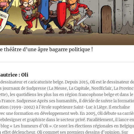
le théâtre d’une âpre bagarre politique !
autrice :
Oli
 dessinateur et caricaturiste belge. Depuis 2015, Oli est le dessinateur d
s journaux de Sudpresse (La Meuse, La Capitale, NordEclair, La Provinc
ette), les quotidiens les plus lus en région francophone belge et dans le
a France. Sudpresse Après ses humanités, il décide de suivre la formati
ration (1999-2002) à l’école supérieure Saint-Luc à Liège. Il enchaîne
vec une formation en développement web. En 2005, Oli débute sa carriè
designer et graphiste dans le secteur privé. Parallèlement, il lance e
blog « Les humeurs d’Oli ». Ce sont les élections régionales en Belgiq
n effet déclencheur. Oli commet ses premiers dessins d’opinion. Sur