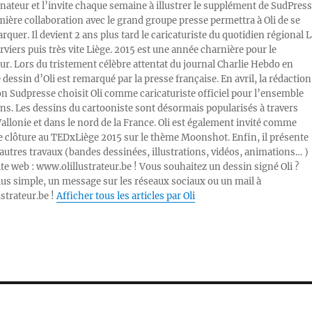
inateur et l’invite chaque semaine à illustrer le supplément de SudPress
mière collaboration avec le grand groupe presse permettra à Oli de se
rquer. Il devient 2 ans plus tard le caricaturiste du quotidien régional L
viers puis très vite Liège. 2015 est une année charnière pour le
ur. Lors du tristement célèbre attentat du journal Charlie Hebdo en
e dessin d’Oli est remarqué par la presse française. En avril, la rédaction
ion Sudpresse choisit Oli comme caricaturiste officiel pour l’ensemble
ons. Les dessins du cartooniste sont désormais popularisés à travers
Wallonie et dans le nord de la France. Oli est également invité comme
e clôture au TEDxLiège 2015 sur le thème Moonshot. Enfin, il présente
autres travaux (bandes dessinées, illustrations, vidéos, animations… )
ite web : www.olillustrateur.be ! Vous souhaitez un dessin signé Oli ?
lus simple, un message sur les réseaux sociaux ou un mail à
ustrateur.be !
Afficher tous les articles par Oli