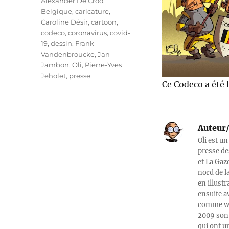
Étiquettes
Alexander De Croo
,
Belgique
,
caricature
,
Caroline Désir
,
cartoon
,
codeco
,
coronavirus
,
covid-
19
,
dessin
,
Frank
Vandenbroucke
,
Jan
Jambon
,
Oli
,
Pierre-Yves
Jeholet
,
presse
Ce Codeco a été 
Auteur/
Oli est un
presse de
et La Gaz
nord de l
en illust
ensuite a
comme web
2009 son 
qui ont u