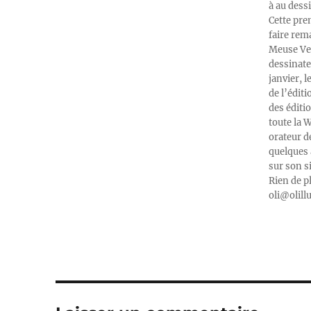
à au dess
Cette pre
faire rema
Meuse Ver
dessinate
janvier, l
de l’édit
des éditi
toute la 
orateur d
quelques 
sur son s
Rien de p
oli@olill