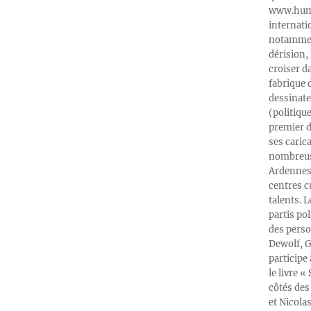
www.humeu
internati
notamment
dérision, 
croiser d
fabrique 
dessinate
(politiqu
premier d
ses caric
nombreuse
Ardennes-
centres c
talents. 
partis po
des perso
Dewolf, G
participe
le livre 
côtés des 
et Nicola