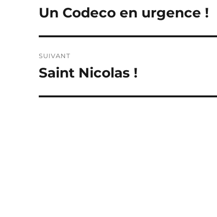
de
Un Codeco en urgence !
Publication
précédente :
l’article
SUIVANT
Saint Nicolas !
Publication
suivante :