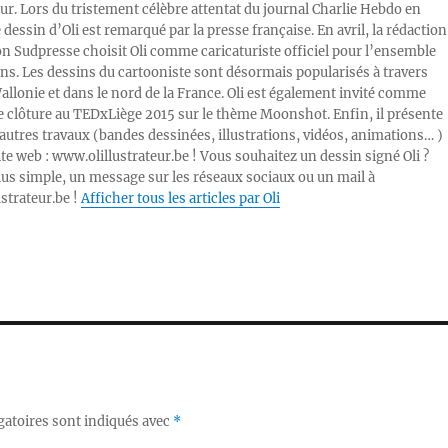
ur. Lors du tristement célèbre attentat du journal Charlie Hebdo en
e dessin d’Oli est remarqué par la presse française. En avril, la rédaction
ion Sudpresse choisit Oli comme caricaturiste officiel pour l’ensemble
ons. Les dessins du cartooniste sont désormais popularisés à travers
Wallonie et dans le nord de la France. Oli est également invité comme
e clôture au TEDxLiège 2015 sur le thème Moonshot. Enfin, il présente
autres travaux (bandes dessinées, illustrations, vidéos, animations… )
ite web : www.olillustrateur.be ! Vous souhaitez un dessin signé Oli ?
lus simple, un message sur les réseaux sociaux ou un mail à
ustrateur.be !
Afficher tous les articles par Oli
gatoires sont indiqués avec
*