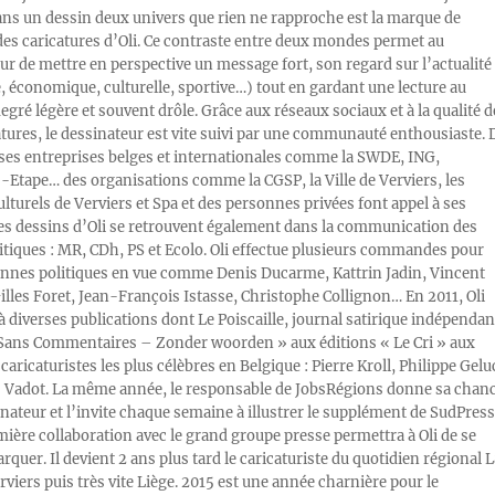
ans un dessin deux univers que rien ne rapproche est la marque de
des caricatures d’Oli. Ce contraste entre deux mondes permet au
ur de mettre en perspective un message fort, son regard sur l’actualité
e, économique, culturelle, sportive…) tout en gardant une lecture au
egré légère et souvent drôle. Grâce aux réseaux sociaux et à la qualité d
atures, le dessinateur est vite suivi par une communauté enthousiaste. 
s entreprises belges et internationales comme la SWDE, ING,
Etape… des organisations comme la CGSP, la Ville de Verviers, les
ulturels de Verviers et Spa et des personnes privées font appel à ses
Les dessins d’Oli se retrouvent également dans la communication des
litiques : MR, CDh, PS et Ecolo. Oli effectue plusieurs commandes pour
nnes politiques en vue comme Denis Ducarme, Kattrin Jadin, Vincent
illes Foret, Jean-François Istasse, Christophe Collignon… En 2011, Oli
 à diverses publications dont Le Poiscaille, journal satirique indépendan
« Sans Commentaires – Zonder woorden » aux éditions « Le Cri » aux
caricaturistes les plus célèbres en Belgique : Pierre Kroll, Philippe Gelu
s Vadot. La même année, le responsable de JobsRégions donne sa chan
inateur et l’invite chaque semaine à illustrer le supplément de SudPress
mière collaboration avec le grand groupe presse permettra à Oli de se
rquer. Il devient 2 ans plus tard le caricaturiste du quotidien régional L
viers puis très vite Liège. 2015 est une année charnière pour le