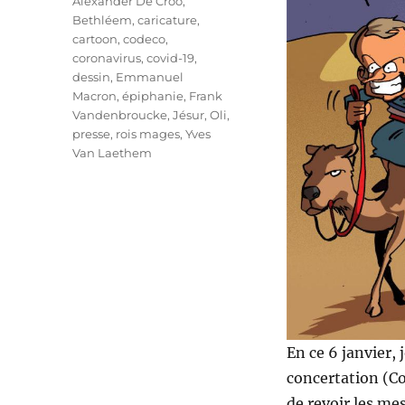
Étiquettes
Alexander De Croo
,
Bethléem
,
caricature
,
cartoon
,
codeco
,
coronavirus
,
covid-19
,
dessin
,
Emmanuel
Macron
,
épiphanie
,
Frank
Vandenbroucke
,
Jésur
,
Oli
,
presse
,
rois mages
,
Yves
Van Laethem
En ce 6 janvier,
concertation (Co
de revoir les me