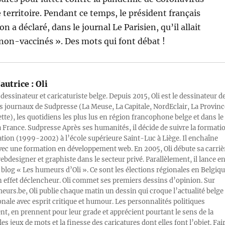
 territoire. Pendant ce temps, le président français
a déclaré, dans le journal Le Parisien, qu’il allait
non-vaccinés ». Des mots qui font débat !
autrice :
Oli
 dessinateur et caricaturiste belge. Depuis 2015, Oli est le dessinateur d
s journaux de Sudpresse (La Meuse, La Capitale, NordEclair, La Provinc
ette), les quotidiens les plus lus en région francophone belge et dans le
a France. Sudpresse Après ses humanités, il décide de suivre la formati
ration (1999-2002) à l’école supérieure Saint-Luc à Liège. Il enchaîne
vec une formation en développement web. En 2005, Oli débute sa carriè
designer et graphiste dans le secteur privé. Parallèlement, il lance e
blog « Les humeurs d’Oli ». Ce sont les élections régionales en Belgiq
n effet déclencheur. Oli commet ses premiers dessins d’opinion. Sur
rs.be, Oli publie chaque matin un dessin qui croque l’actualité belge 
onale avec esprit critique et humour. Les personnalités politiques
, en prennent pour leur grade et apprécient pourtant le sens de la
les jeux de mots et la finesse des caricatures dont elles font l’objet. Fai