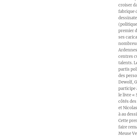
croiser d
fabrique 
dessinate
(politiqu
premier d
ses caric
nombreuse
Ardennes-
centres c
talents. 
partis po
des perso
Dewolf, G
participe
le livre 
côtés des 
et Nicola
à au dess
Cette pre
faire rema
Meuse Ver