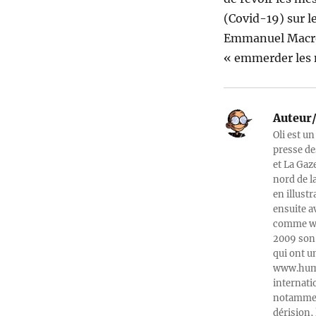
(Covid-19) sur le
Emmanuel Macron 
« emmerder les 
Auteur/
Oli est un
presse de
et La Gaz
nord de l
en illust
ensuite a
comme web
2009 son 
qui ont u
www.humeu
internati
notamment
dérision, 