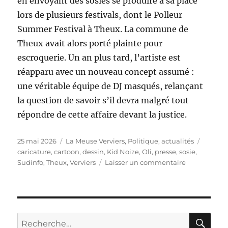
en envoyant des sosies se produire à sa place
lors de plusieurs festivals, dont le Polleur
Summer Festival à Theux. La commune de
Theux avait alors porté plainte pour
escroquerie. Un an plus tard, l’artiste est
réapparu avec un nouveau concept assumé :
une véritable équipe de DJ masqués, relançant
la question de savoir s’il devra malgré tout
répondre de cette affaire devant la justice.
Publié
Catégories
Étiquet
25 mai 2026
La Meuse Verviers
,
Politique, actualités
le
caricature
,
cartoon
,
dessin
,
Kid Noize
,
Oli
,
presse
,
sosie
,
sur
Sudinfo
,
Theux
,
Verviers
Laisser un commentaire
Kid
Noize
et
les
sosies
RE
Recherche
de