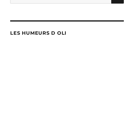
pour :
Theux
LES HUMEURS D OLI