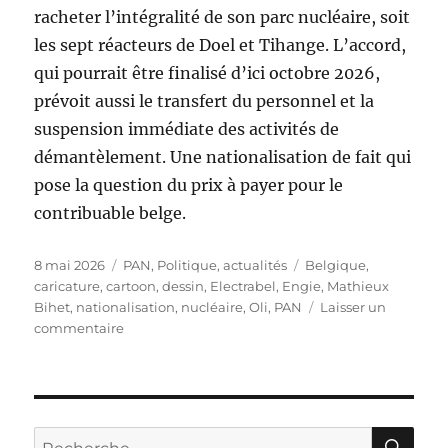
racheter l’intégralité de son parc nucléaire, soit
les sept réacteurs de Doel et Tihange. L’accord,
qui pourrait être finalisé d’ici octobre 2026,
prévoit aussi le transfert du personnel et la
suspension immédiate des activités de
démantèlement. Une nationalisation de fait qui
pose la question du prix à payer pour le
contribuable belge.
Publié
Catégories
Étiquettes
8 mai 2026
PAN
,
Politique, actualités
Belgique
,
le
caricature
,
cartoon
,
dessin
,
Electrabel
,
Engie
,
Mathieux
Bihet
,
nationalisation
,
nucléaire
,
Oli
,
PAN
Laisser un
sur
commentaire
Nationalisation
du
nucléaire
RE
Recherche