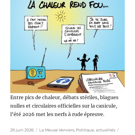
Entre pics de chaleur, débats stériles, blagues
nulles et circulaires officielles sur la canicule,
l’été 2026 met les nerfs à rude épreuve.
Publié
Catégories
Étiquet
29 juin 2026
La Meuse Verviers
,
Politique, actualités