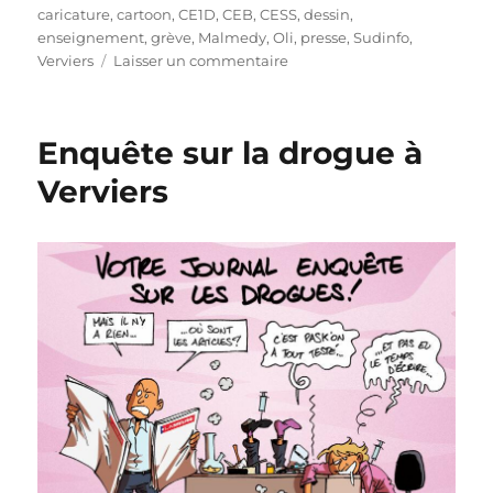
le
caricature
,
cartoon
,
CE1D
,
CEB
,
CESS
,
dessin
,
enseignement
,
grève
,
Malmedy
,
Oli
,
presse
,
Sudinfo
,
sur
Verviers
Laisser un commentaire
Examens
exfiltrés
en
Enquête sur la drogue à
tracteur-
tondeuse
Verviers