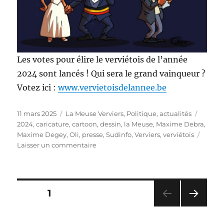
Les votes pour élire le verviétois de l’année
2024 sont lancés ! Qui sera le grand vainqueur ?
Votez ici :
www.vervietoisdelannee.be
Publié
Catégories
Étique
11 mars 2025
La Meuse Verviers
,
Politique, actualités
le
2024
,
caricature
,
cartoon
,
dessin
,
la Meuse
,
Maxime Debra
,
Maxime Degey
,
Oli
,
presse
,
Sudinfo
,
Verviers
,
verviétois
sur
Laisser un commentaire
Le
verviétois
de
l’année
Pagination
PAGE
1
!
PAG
des
E