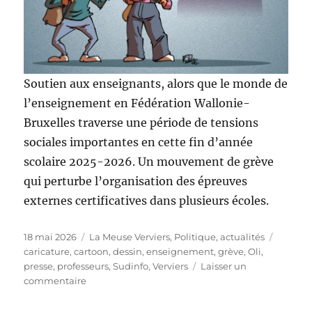
Soutien aux enseignants, alors que le monde de
l’enseignement en Fédération Wallonie-
Bruxelles traverse une période de tensions
sociales importantes en cette fin d’année
scolaire 2025-2026. Un mouvement de grève
qui perturbe l’organisation des épreuves
externes certificatives dans plusieurs écoles.
Publié
Catégories
Étiquet
18 mai 2026
La Meuse Verviers
,
Politique, actualités
le
caricature
,
cartoon
,
dessin
,
enseignement
,
grève
,
Oli
,
presse
,
professeurs
,
Sudinfo
,
Verviers
Laisser un
sur
commentaire
Tous
avec