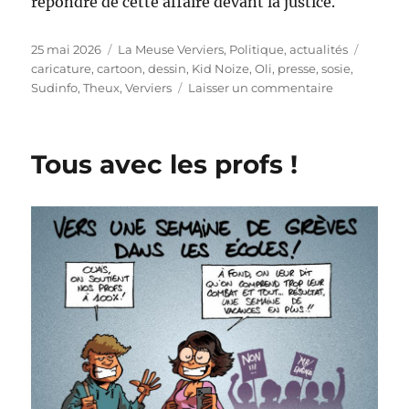
répondre de cette affaire devant la justice.
Publié
Catégories
Étiquet
25 mai 2026
La Meuse Verviers
,
Politique, actualités
le
caricature
,
cartoon
,
dessin
,
Kid Noize
,
Oli
,
presse
,
sosie
,
sur
Sudinfo
,
Theux
,
Verviers
Laisser un commentaire
Kid
Noize
et
Tous avec les profs !
les
sosies
de
Theux