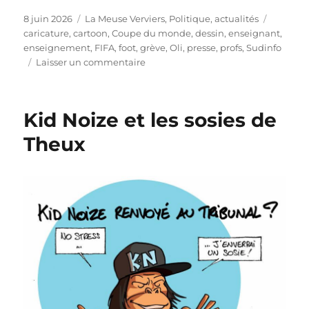
Publié
Catégories
Étiquett
8 juin 2026
La Meuse Verviers
,
Politique, actualités
le
caricature
,
cartoon
,
Coupe du monde
,
dessin
,
enseignant
,
enseignement
,
FIFA
,
foot
,
grève
,
Oli
,
presse
,
profs
,
Sudinfo
sur
Laisser un commentaire
Tant
qu’à
faire,
Kid Noize et les sosies de
joignons
l’utile
Theux
à
l’agréable…