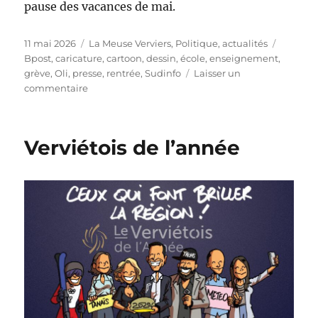
pause des vacances de mai.
Publié
Catégories
Étiquet
11 mai 2026
La Meuse Verviers
,
Politique, actualités
le
Bpost
,
caricature
,
cartoon
,
dessin
,
école
,
enseignement
,
grève
,
Oli
,
presse
,
rentrée
,
Sudinfo
Laisser un
sur
commentaire
Bonne
reprise
!
Verviétois de l’année