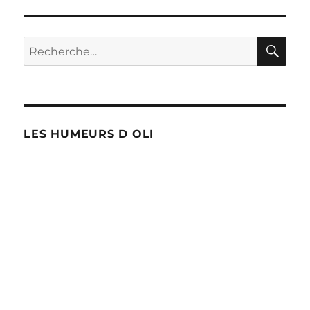
SUIV
publications
ANT
E
RE
Recherche
pour :
LES HUMEURS D OLI