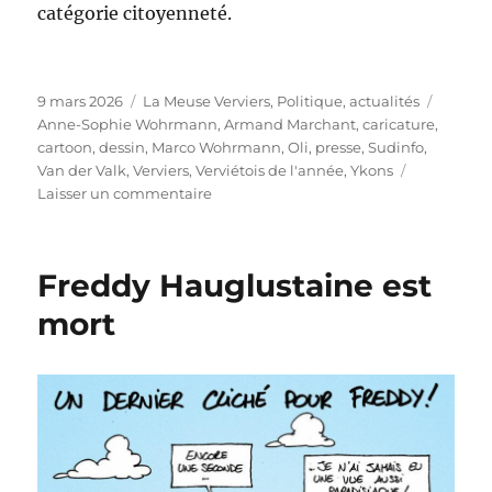
catégorie citoyenneté.
Publié
Catégories
Étiquet
9 mars 2026
La Meuse Verviers
,
Politique, actualités
le
Anne-Sophie Wohrmann
,
Armand Marchant
,
caricature
,
cartoon
,
dessin
,
Marco Wohrmann
,
Oli
,
presse
,
Sudinfo
,
Van der Valk
,
Verviers
,
Verviétois de l'année
,
Ykons
sur
Laisser un commentaire
Verviétois
de
l’année
Freddy Hauglustaine est
mort