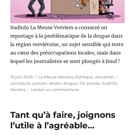
Sudinfo La Meuse Verviers a consacré un
reportage à la problématique de la drogue dans
la région verviétoise, un sujet sensible qui reste
au cœur des préoccupations locales, mais dans
lequel les journalistes se sont plongés à fond !
Publié
Catégories
Étiquet
15 juin 2026
La Meuse Verviers
,
Politique, actualités
le
caricature
,
cartoon
,
dessin
,
drogue
,
Oli
,
presse
,
Sudinfo
,
sur
Verviers
Laisser un commentaire
Enquête
sur
la
Tant qu’à faire, joignons
drogue
à
l’utile à l’agréable…
Verviers