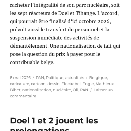
racheter l’intégralité de son parc nucléaire, soit
les sept réacteurs de Doel et Tihange. L’accord,
qui pourrait être finalisé d’ici octobre 2026,
prévoit aussi le transfert du personnel et la
suspension immédiate des activités de
démantèlement. Une nationalisation de fait qui
pose la question du prix à payer pour le
contribuable belge.
Publié
Catégories
Étiquettes
8 mai 2026
PAN
,
Politique, actualités
Belgique
,
le
caricature
,
cartoon
,
dessin
,
Electrabel
,
Engie
,
Mathieux
Bihet
,
nationalisation
,
nucléaire
,
Oli
,
PAN
Laisser un
sur
commentaire
Nationalisation
du
nucléaire
Doel 1 et 2 jouent les
prolongations