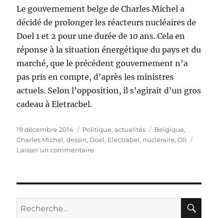
Le gouvernement belge de Charles Michel a
décidé de prolonger les réacteurs nucléaires de
Doel 1 et 2 pour une durée de 10 ans. Cela en
réponse à la situation énergétique du pays et du
marché, que le précédent gouvernement n’a
pas pris en compte, d’après les ministres
actuels. Selon l’opposition, il s’agirait d’un gros
cadeau à Eletracbel.
Publié
Catégories
Étiquettes
19 décembre 2014
Politique, actualités
Belgique
,
le
Charles Michel
,
dessin
,
Doel
,
Electrabel
,
nucléraire
,
Oli
sur
Laisser un commentaire
Doel
1
et
2
jouent
RE
Recherche
les
pour :