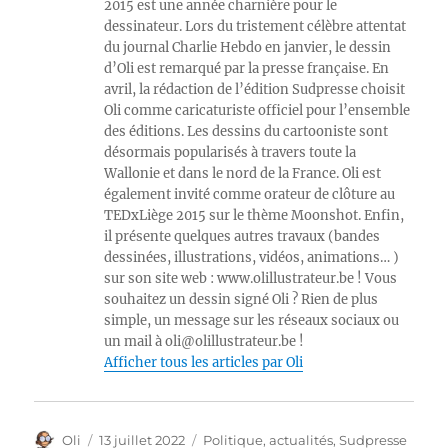
2015 est une année charnière pour le
dessinateur. Lors du tristement célèbre attentat
du journal Charlie Hebdo en janvier, le dessin
d’Oli est remarqué par la presse française. En
avril, la rédaction de l’édition Sudpresse choisit
Oli comme caricaturiste officiel pour l’ensemble
des éditions. Les dessins du cartooniste sont
désormais popularisés à travers toute la
Wallonie et dans le nord de la France. Oli est
également invité comme orateur de clôture au
TEDxLiège 2015 sur le thème Moonshot. Enfin,
il présente quelques autres travaux (bandes
dessinées, illustrations, vidéos, animations… )
sur son site web : www.olillustrateur.be ! Vous
souhaitez un dessin signé Oli ? Rien de plus
simple, un message sur les réseaux sociaux ou
un mail à oli@olillustrateur.be !
Afficher tous les articles par Oli
Auteur
Publié
Catégories
Oli
13 juillet 2022
Politique, actualités
,
Sudpresse