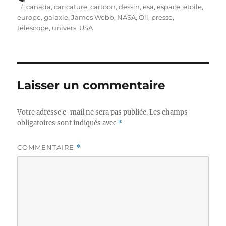
le
Étiquettes
canada
,
caricature
,
cartoon
,
dessin
,
esa
,
espace
,
étoile
,
europe
,
galaxie
,
James Webb
,
NASA
,
Oli
,
presse
,
télescope
,
univers
,
USA
Laisser un commentaire
Votre adresse e-mail ne sera pas publiée.
Les champs
obligatoires sont indiqués avec
*
COMMENTAIRE
*