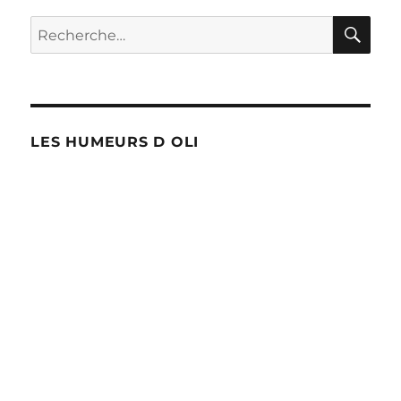
RE
Recherche
pour :
LES HUMEURS D OLI