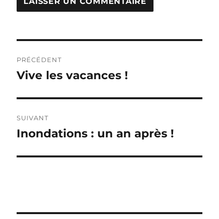
Navigation
PRÉCÉDENT
de
Vive les vacances !
Publication
précédente :
l’article
SUIVANT
Inondations : un an après !
Publication
suivante :