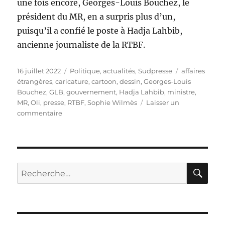
une fois encore, Georges-Louis Bouchez, le
président du MR, en a surpris plus d’un,
puisqu’il a confié le poste à Hadja Lahbib,
ancienne journaliste de la RTBF.
Publié
Catégories
Étiquettes
16 juillet 2022
Politique, actualités
,
Sudpresse
affaires
le
étrangères
,
caricature
,
cartoon
,
dessin
,
Georges-Louis
Bouchez
,
GLB
,
gouvernement
,
Hadja Lahbib
,
ministre
,
MR
,
Oli
,
presse
,
RTBF
,
Sophie Wilmès
Laisser un
sur
commentaire
Hadja
Lahbib
aux
affaires
étrangères
RE
Recherche
pour :