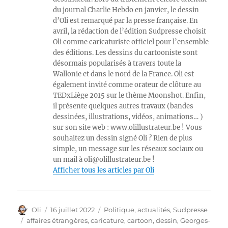
du journal Charlie Hebdo en janvier, le dessin
d’Oli est remarqué par la presse française. En
avril, la rédaction de l’édition Sudpresse choisit
Oli comme caricaturiste officiel pour l’ensemble
des éditions. Les dessins du cartooniste sont
désormais popularisés à travers toute la
Wallonie et dans le nord de la France. Oli est
également invité comme orateur de clôture au
TEDxLiège 2015 sur le thème Moonshot. Enfin,
il présente quelques autres travaux (bandes
dessinées, illustrations, vidéos, animations… )
sur son site web : www.olillustrateur.be ! Vous
souhaitez un dessin signé Oli ? Rien de plus
simple, un message sur les réseaux sociaux ou
un mail à oli@olillustrateur.be !
Afficher tous les articles par Oli
Auteur
Publié
Catégories
Oli
16 juillet 2022
Politique, actualités
,
Sudpresse
le
Étiquettes
affaires étrangères
,
caricature
,
cartoon
,
dessin
,
Georges-