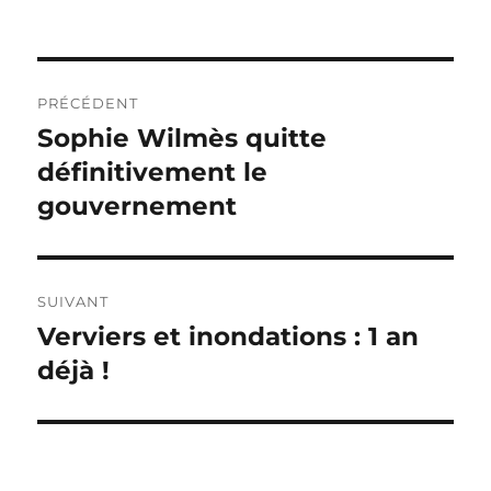
Navigation
PRÉCÉDENT
de
Sophie Wilmès quitte
Publication
précédente :
définitivement le
l’article
gouvernement
SUIVANT
Verviers et inondations : 1 an
Publication
suivante :
déjà !