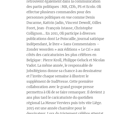
retrouvent également dans la communication
des partis politiques : MR, CDh, PS et Ecolo. Oli
effectue plusieurs commandes pour des
personnes politiques en vue comme Denis
Ducarme, Kattrin Jadin, Vincent Dewolf, Gilles
Foret, Jean-François Istasse, Christophe
Collignon… En 2011, Oli participe à diverses
publications dont Le Poiscaille, journal satirique
indépendant, le livre « Sans Commentaires –
Zonder woorden » aux éditions « Le Cri » aux
côtés des caricaturistes les plus célèbres en
Belgique : Pierre Kroll, Philippe Geluck et Nicolas
Vadot. La même année, le responsable de
JobsRégions donne sa chance à au dessinateur
et l’invite chaque semaine à illustrer le
supplément de SudPresse. Cette première
collaboration avec le grand groupe presse
permettra à Oli de se faire remarquer. Il devient 2
ans plus tard le caricaturiste du quotidien
régional La Meuse Verviers puis très vite Liège.
2015 est une année charnière pour le
dessinateur. Lors du tristement célèbre attentat