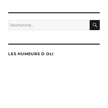
RE
Recherche
pour :
LES HUMEURS D OLI