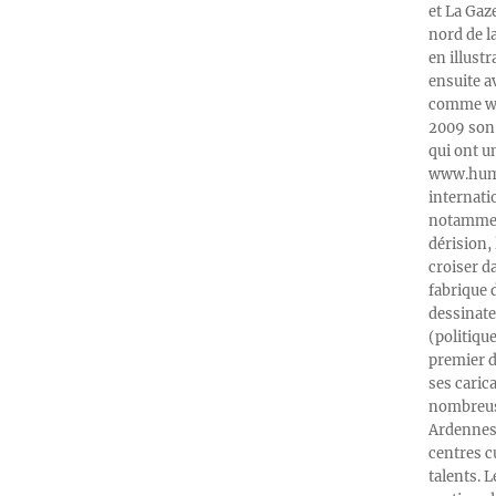
et La Gaz
nord de l
en illust
ensuite a
comme web
2009 son 
qui ont u
www.humeu
internati
notamment
dérision, 
croiser d
fabrique 
dessinate
(politiqu
premier d
ses caric
nombreuse
Ardennes-
centres c
talents. 