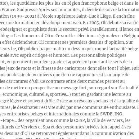
ette), les quotidiens les plus lus en région francophone belge et dans le
a France. Sudpresse Après ses humanités, il décide de suivre la formati
ration (1999-2002) à l’école supérieure Saint-Luc à Liège. Il enchaîne
vec une formation en développement web. En 2005, Oli débute sa carriè
designer et graphiste dans le secteur privé. Parallèlement, il lance e
blog « Les humeurs d’Oli ». Ce sont les élections régionales en Belgiq
n effet déclencheur. Oli commet ses premiers dessins d’opinion. Sur
rs.be, Oli publie chaque matin un dessin qui croque l’actualité belge 
onale avec esprit critique et humour. Les personnalités politiques
, en prennent pour leur grade et apprécient pourtant le sens de la
les jeux de mots et la finesse des caricatures dont elles font l’objet. Fai
ans un dessin deux univers que rien ne rapproche est la marque de
des caricatures d’Oli. Ce contraste entre deux mondes permet au
ur de mettre en perspective un message fort, son regard sur l’actualité
e, économique, culturelle, sportive…) tout en gardant une lecture au
egré légère et souvent drôle. Grâce aux réseaux sociaux et à la qualité d
atures, le dessinateur est vite suivi par une communauté enthousiaste. 
s entreprises belges et internationales comme la SWDE, ING,
Etape… des organisations comme la CGSP, la Ville de Verviers, les
ulturels de Verviers et Spa et des personnes privées font appel à ses
Les dessins d’Oli se retrouvent également dans la communication des