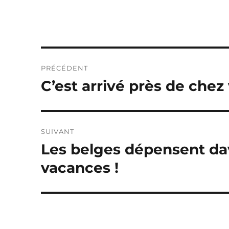
Navigation
PRÉCÉDENT
de
C’est arrivé près de chez
Publication
précédente :
l’article
SUIVANT
Les belges dépensent da
Publication
suivante :
vacances !