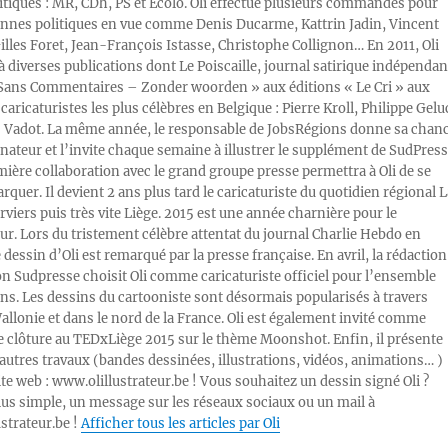
litiques : MR, CDh, PS et Ecolo. Oli effectue plusieurs commandes pour
nnes politiques en vue comme Denis Ducarme, Kattrin Jadin, Vincent
illes Foret, Jean-François Istasse, Christophe Collignon… En 2011, Oli
 à diverses publications dont Le Poiscaille, journal satirique indépendan
« Sans Commentaires – Zonder woorden » aux éditions « Le Cri » aux
caricaturistes les plus célèbres en Belgique : Pierre Kroll, Philippe Gelu
s Vadot. La même année, le responsable de JobsRégions donne sa chan
inateur et l’invite chaque semaine à illustrer le supplément de SudPress
mière collaboration avec le grand groupe presse permettra à Oli de se
rquer. Il devient 2 ans plus tard le caricaturiste du quotidien régional L
viers puis très vite Liège. 2015 est une année charnière pour le
ur. Lors du tristement célèbre attentat du journal Charlie Hebdo en
e dessin d’Oli est remarqué par la presse française. En avril, la rédaction
ion Sudpresse choisit Oli comme caricaturiste officiel pour l’ensemble
ons. Les dessins du cartooniste sont désormais popularisés à travers
Wallonie et dans le nord de la France. Oli est également invité comme
e clôture au TEDxLiège 2015 sur le thème Moonshot. Enfin, il présente
autres travaux (bandes dessinées, illustrations, vidéos, animations… )
ite web : www.olillustrateur.be ! Vous souhaitez un dessin signé Oli ?
lus simple, un message sur les réseaux sociaux ou un mail à
ustrateur.be !
Afficher tous les articles par Oli