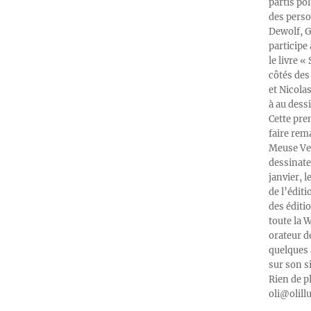
partis po
des perso
Dewolf, G
participe
le livre 
côtés des 
et Nicola
à au dess
Cette pre
faire rema
Meuse Ver
dessinate
janvier, l
de l’édit
des éditi
toute la 
orateur d
quelques 
sur son s
Rien de p
oli@olill