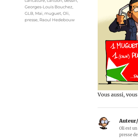
Étiquettes
caricature
,
cartoon
,
dessin
,
Georges-Louis Bouchez
,
GLB
,
Mai
,
muguet
,
Oli
,
presse
,
Raoul Hedebouw
Vous aussi, vous
Auteur/
Oli est un
presse de