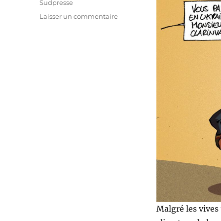
Sudpresse
sur
Laisser un commentaire
La
Vivaldi
tient
bon
!
Malgré les vives 