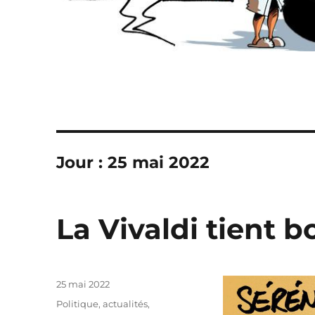
Jour :
25 mai 2022
La Vivaldi tient b
Publié
25 mai 2022
le
Catégories
Politique, actualités
,