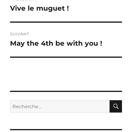
de
Vive le muguet !
Publication
précédente :
l’article
SUIVANT
May the 4th be with you !
Publication
suivante :
RE
Recherche
pour :