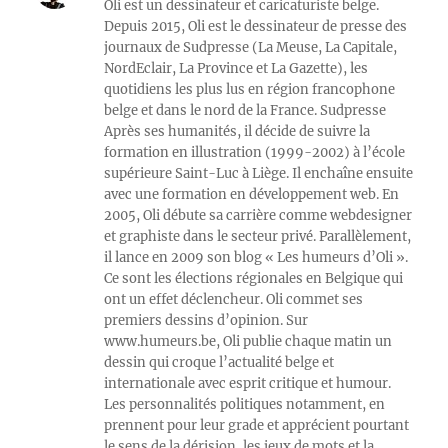
Oli est un dessinateur et caricaturiste belge.
Depuis 2015, Oli est le dessinateur de presse des
journaux de Sudpresse (La Meuse, La Capitale,
NordEclair, La Province et La Gazette), les
quotidiens les plus lus en région francophone
belge et dans le nord de la France. Sudpresse
Après ses humanités, il décide de suivre la
formation en illustration (1999-2002) à l’école
supérieure Saint-Luc à Liège. Il enchaîne ensuite
avec une formation en développement web. En
2005, Oli débute sa carrière comme webdesigner
et graphiste dans le secteur privé. Parallèlement,
il lance en 2009 son blog « Les humeurs d’Oli ».
Ce sont les élections régionales en Belgique qui
ont un effet déclencheur. Oli commet ses
premiers dessins d’opinion. Sur
www.humeurs.be, Oli publie chaque matin un
dessin qui croque l’actualité belge et
internationale avec esprit critique et humour.
Les personnalités politiques notamment, en
prennent pour leur grade et apprécient pourtant
le sens de la dérision, les jeux de mots et la