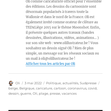
Oli comme caricaturiste officiel pour l’ensemble
des éditions. Les dessins du cartooniste sont
désormais popularisés à travers toute la
Wallonie et dans le nord de la France. Oli est
également invité comme orateur de clôture au
TEDxLiège 2015 sur le thème Moonshot. Enfin,
il présente quelques autres travaux (bandes
dessinées, illustrations, vidéos, animations… )
sur son site web : www.olillustrateur.be ! Vous
souhaitez un dessin signé Oli ? Rien de plus
simple, un message sur les réseaux sociaux ou
un mail à oli@olillustrateur.be !
Afficher tous les articles par Oli
Auteur
Publié
Catégories
Étiqu
Oli
3 mai 2022
Politique, actualités
,
Sudpresse
le
belge
,
Belgique
,
caricature
,
cartoon
,
coronavirus
,
covid
,
dessin
,
guerre
,
Oli
,
plage
,
presse
,
vacances