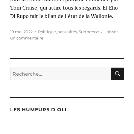
Tom Cruise, qui attire tous les regards. Et Elio
Di Rupo fait le bilan de l’état de la Wallonie.
Publié
Catégories
19 mai 2022
Politique, actualités
,
Sudpresse
Laisser
le
sur
un commentaire
Top
Gun
Marioupol
RE
Recherche
pour :
LES HUMEURS D OLI