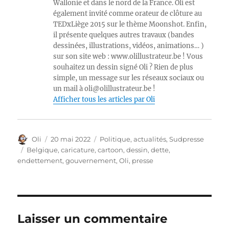
Wallonie et dans le nord de la France. Oli est
également invité comme orateur de clôture au
TEDxLiège 2015 sur le thème Moonshot. Enfin,
il présente quelques autres travaux (bandes
dessinées, illustrations, vidéos, animations… )
sur son site web : www.olillustrateur.be ! Vous
souhaitez un dessin signé Oli ? Rien de plus
simple, un message sur les réseaux sociaux ou
un mail à oli@olillustrateur.be !
Afficher tous les articles par Oli
Auteur
Publié
Catégories
Oli
20 mai 2022
Politique, actualités
,
Sudpresse
le
Étiquettes
Belgique
,
caricature
,
cartoon
,
dessin
,
dette
,
endettement
,
gouvernement
,
Oli
,
presse
Laisser un commentaire