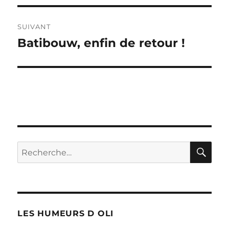
SUIVANT
Batibouw, enfin de retour !
Publication
suivante :
RE
Recherche
pour :
LES HUMEURS D OLI