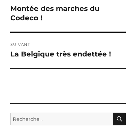
de
Montée des marches du
Publication
précédente :
Codeco !
l’article
SUIVANT
La Belgique très endettée !
Publication
suivante :
RE
Recherche
pour :