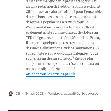
d’Oli est remarqué par la presse française. En
avril, la rédaction de l’édition Sudpresse choisit
Oli comme caricaturiste officiel pour l’ensemble
des éditions. Les dessins du cartooniste sont
désormais popularisés à travers toute la
Wallonie et dans le nord de la France. Oli est
également invité comme orateur de clôture au
TEDxLiège 2015 sur le thème Moonshot. Enfin,
il présente quelques autres travaux (bandes
dessinées, illustrations, vidéos, animations… )
sur son site web : www.olillustrateur.be ! Vous
souhaitez un dessin signé Oli ? Rien de plus
simple, un message sur les réseaux sociaux ou
un mail à oli@olillustrateur.be !
Afficher tous les articles par Oli
Auteur
Publié
Catégories
Oli
19 mai 2022
Politique, actualités
,
Sudpresse
le