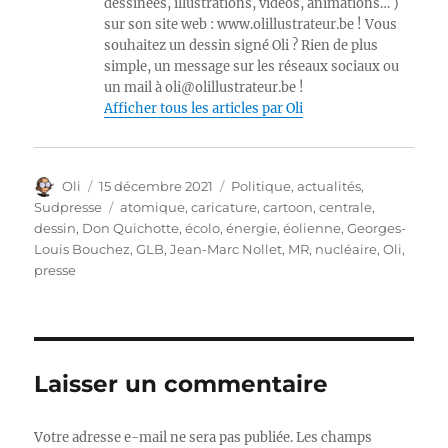
dessinées, illustrations, vidéos, animations… )
sur son site web : www.olillustrateur.be ! Vous
souhaitez un dessin signé Oli ? Rien de plus
simple, un message sur les réseaux sociaux ou
un mail à oli@olillustrateur.be !
Afficher tous les articles par Oli
Auteur
Publié
Catégories
Oli
15 décembre 2021
Politique, actualités
,
le
Étiquettes
Sudpresse
atomique
,
caricature
,
cartoon
,
centrale
,
dessin
,
Don Quichotte
,
écolo
,
énergie
,
éolienne
,
Georges-
Louis Bouchez
,
GLB
,
Jean-Marc Nollet
,
MR
,
nucléaire
,
Oli
,
presse
Laisser un commentaire
Votre adresse e-mail ne sera pas publiée.
Les champs