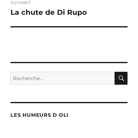
SUIVANT
La chute de Di Rupo
Publication
suivante :
RE
Recherche
pour :
LES HUMEURS D OLI