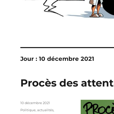
Jour :
10 décembre 2021
Procès des attent
Publié
10 décembre 2021
le
Catégories
Politique, actualités
,