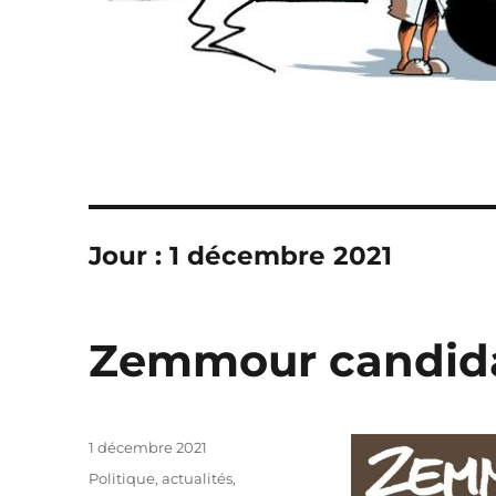
Jour :
1 décembre 2021
Zemmour candida
Publié
1 décembre 2021
le
Catégories
Politique, actualités
,