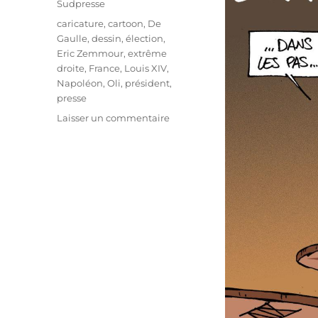
Sudpresse
Étiquettes
caricature
,
cartoon
,
De
Gaulle
,
dessin
,
élection
,
Eric Zemmour
,
extrême
droite
,
France
,
Louis XIV
,
Napoléon
,
Oli
,
président
,
presse
sur
Laisser un commentaire
Zemmour
candidat
!