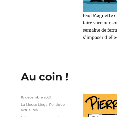
Paul Magnette es
faire vacciner so
semaine de ferme
s’imposer d’ell
Au coin !
Publié
18 décembre 2021
le
Catégories
La Meuse Liège
,
Politique,
actualités
sur