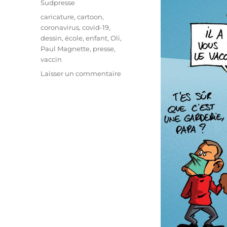
Sudpresse
Étiquettes
caricature
,
cartoon
,
coronavirus
,
covid-19
,
dessin
,
école
,
enfant
,
Oli
,
Paul Magnette
,
presse
,
vaccin
sur
Laisser un commentaire
Paul
Magnette
et
les
vaccins