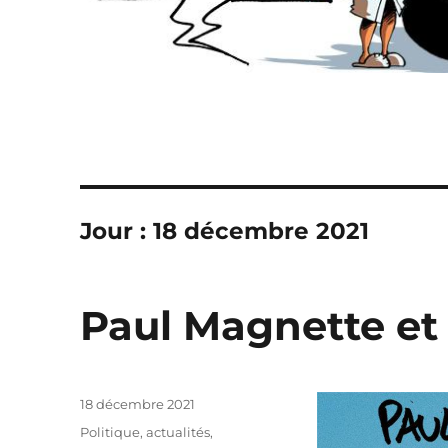
Jour :
18 décembre 2021
Paul Magnette et 
Publié
18 décembre 2021
le
Catégories
Politique, actualités
,