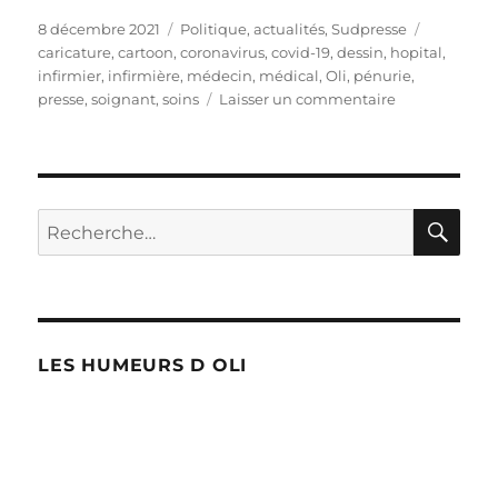
Publié
Catégories
Étiquette
8 décembre 2021
Politique, actualités
,
Sudpresse
le
caricature
,
cartoon
,
coronavirus
,
covid-19
,
dessin
,
hopital
,
infirmier
,
infirmière
,
médecin
,
médical
,
Oli
,
pénurie
,
sur
presse
,
soignant
,
soins
Laisser un commentaire
Il
manque
20.000
infirmiers
RE
Recherche
pour :
LES HUMEURS D OLI