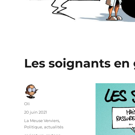
Les soignants en
Auteur
Oli
Publié
20 juin 2021
le
Catégories
La Meuse Verviers
,
Politique, actualités