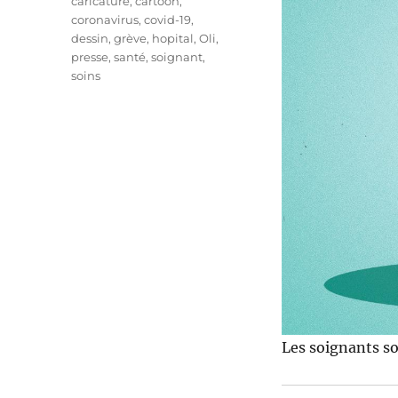
Étiquettes
caricature
,
cartoon
,
coronavirus
,
covid-19
,
dessin
,
grève
,
hopital
,
Oli
,
presse
,
santé
,
soignant
,
soins
Les soignants so