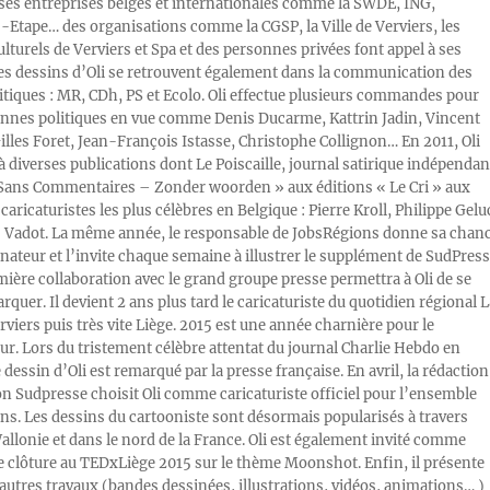
s entreprises belges et internationales comme la SWDE, ING,
Etape… des organisations comme la CGSP, la Ville de Verviers, les
ulturels de Verviers et Spa et des personnes privées font appel à ses
Les dessins d’Oli se retrouvent également dans la communication des
litiques : MR, CDh, PS et Ecolo. Oli effectue plusieurs commandes pour
nnes politiques en vue comme Denis Ducarme, Kattrin Jadin, Vincent
illes Foret, Jean-François Istasse, Christophe Collignon… En 2011, Oli
 à diverses publications dont Le Poiscaille, journal satirique indépendan
« Sans Commentaires – Zonder woorden » aux éditions « Le Cri » aux
caricaturistes les plus célèbres en Belgique : Pierre Kroll, Philippe Gelu
s Vadot. La même année, le responsable de JobsRégions donne sa chan
inateur et l’invite chaque semaine à illustrer le supplément de SudPress
mière collaboration avec le grand groupe presse permettra à Oli de se
rquer. Il devient 2 ans plus tard le caricaturiste du quotidien régional L
viers puis très vite Liège. 2015 est une année charnière pour le
ur. Lors du tristement célèbre attentat du journal Charlie Hebdo en
e dessin d’Oli est remarqué par la presse française. En avril, la rédaction
ion Sudpresse choisit Oli comme caricaturiste officiel pour l’ensemble
ons. Les dessins du cartooniste sont désormais popularisés à travers
Wallonie et dans le nord de la France. Oli est également invité comme
e clôture au TEDxLiège 2015 sur le thème Moonshot. Enfin, il présente
autres travaux (bandes dessinées, illustrations, vidéos, animations… )