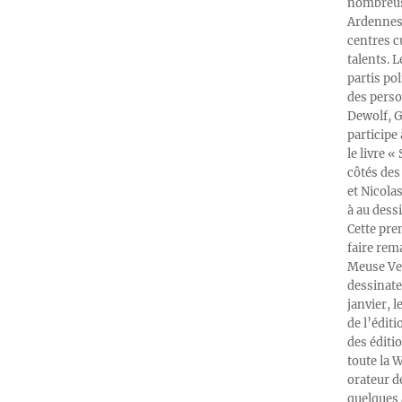
nombreuse
Ardennes-
centres c
talents. 
partis po
des perso
Dewolf, G
participe
le livre 
côtés des 
et Nicola
à au dess
Cette pre
faire rema
Meuse Ver
dessinate
janvier, l
de l’édit
des éditi
toute la 
orateur d
quelques 