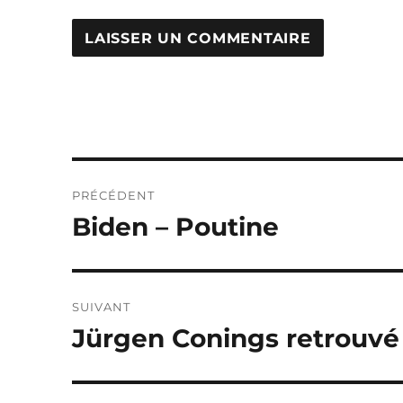
Navigation
PRÉCÉDENT
de
Biden – Poutine
Publication
précédente :
l’article
SUIVANT
Jürgen Conings retrouvé
Publication
suivante :