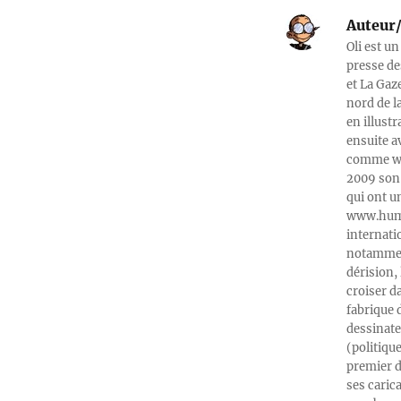
Auteur/
Oli est un
presse de
et La Gaz
nord de l
en illust
ensuite a
comme web
2009 son 
qui ont u
www.humeu
internati
notamment
dérision, 
croiser d
fabrique 
dessinate
(politiqu
premier d
ses caric