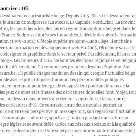
autrice :
Oli
 dessinateur et caricaturiste belge. Depuis 2015, Oli est le dessinateur d
s journaux de Sudpresse (La Meuse, La Capitale, NordEclair, La Provinc
ette), les quotidiens les plus lus en région francophone belge et dans le
a France. Sudpresse Après ses humanités, il décide de suivre la formati
ration (1999-2002) à l’école supérieure Saint-Luc à Liège. Il enchaîne
vec une formation en développement web. En 2005, Oli débute sa carriè
designer et graphiste dans le secteur privé. Parallèlement, il lance e
blog « Les humeurs d’Oli ». Ce sont les élections régionales en Belgiq
n effet déclencheur. Oli commet ses premiers dessins d’opinion. Sur
rs.be, Oli publie chaque matin un dessin qui croque l’actualité belge 
onale avec esprit critique et humour. Les personnalités politiques
, en prennent pour leur grade et apprécient pourtant le sens de la
les jeux de mots et la finesse des caricatures dont elles font l’objet. Fai
ans un dessin deux univers que rien ne rapproche est la marque de
des caricatures d’Oli. Ce contraste entre deux mondes permet au
ur de mettre en perspective un message fort, son regard sur l’actualité
e, économique, culturelle, sportive…) tout en gardant une lecture au
egré légère et souvent drôle. Grâce aux réseaux sociaux et à la qualité d
atures, le dessinateur est vite suivi par une communauté enthousiaste. 