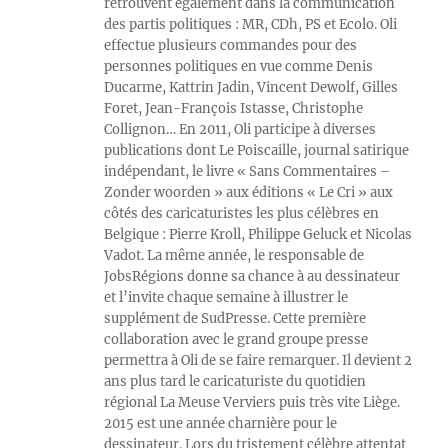
retrouvent également dans la communication
des partis politiques : MR, CDh, PS et Ecolo. Oli
effectue plusieurs commandes pour des
personnes politiques en vue comme Denis
Ducarme, Kattrin Jadin, Vincent Dewolf, Gilles
Foret, Jean-François Istasse, Christophe
Collignon… En 2011, Oli participe à diverses
publications dont Le Poiscaille, journal satirique
indépendant, le livre « Sans Commentaires –
Zonder woorden » aux éditions « Le Cri » aux
côtés des caricaturistes les plus célèbres en
Belgique : Pierre Kroll, Philippe Geluck et Nicolas
Vadot. La même année, le responsable de
JobsRégions donne sa chance à au dessinateur
et l’invite chaque semaine à illustrer le
supplément de SudPresse. Cette première
collaboration avec le grand groupe presse
permettra à Oli de se faire remarquer. Il devient 2
ans plus tard le caricaturiste du quotidien
régional La Meuse Verviers puis très vite Liège.
2015 est une année charnière pour le
dessinateur. Lors du tristement célèbre attentat