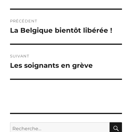
Navigation
PRÉCÉDENT
de
La Belgique bientôt libérée !
Publication
précédente :
l’article
SUIVANT
Les soignants en grève
Publication
suivante :
RE
Recherche