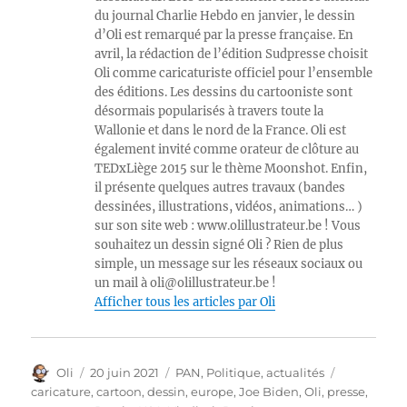
du journal Charlie Hebdo en janvier, le dessin
d’Oli est remarqué par la presse française. En
avril, la rédaction de l’édition Sudpresse choisit
Oli comme caricaturiste officiel pour l’ensemble
des éditions. Les dessins du cartooniste sont
désormais popularisés à travers toute la
Wallonie et dans le nord de la France. Oli est
également invité comme orateur de clôture au
TEDxLiège 2015 sur le thème Moonshot. Enfin,
il présente quelques autres travaux (bandes
dessinées, illustrations, vidéos, animations… )
sur son site web : www.olillustrateur.be ! Vous
souhaitez un dessin signé Oli ? Rien de plus
simple, un message sur les réseaux sociaux ou
un mail à oli@olillustrateur.be !
Afficher tous les articles par Oli
Auteur
Publié
Catégories
Étiquettes
Oli
20 juin 2021
PAN
,
Politique, actualités
le
caricature
,
cartoon
,
dessin
,
europe
,
Joe Biden
,
Oli
,
presse
,