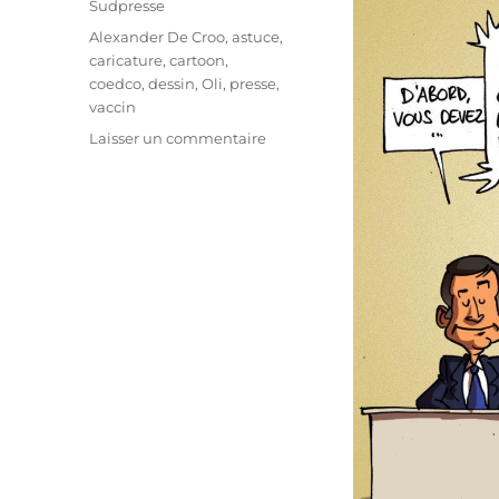
Sudpresse
Étiquettes
Alexander De Croo
,
astuce
,
caricature
,
cartoon
,
coedco
,
dessin
,
Oli
,
presse
,
vaccin
sur
Laisser un commentaire
Les
10
astuces
du
Codeco