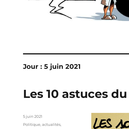
Jour :
5 juin 2021
Les 10 astuces d
Publié
5 juin 2021
le
Catégories
Politique, actualités
,