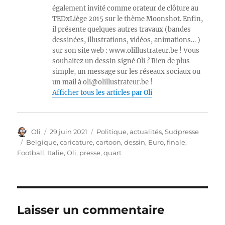
également invité comme orateur de clôture au
TEDxLiège 2015 sur le thème Moonshot. Enfin,
il présente quelques autres travaux (bandes
dessinées, illustrations, vidéos, animations… )
sur son site web : www.olillustrateur.be ! Vous
souhaitez un dessin signé Oli ? Rien de plus
simple, un message sur les réseaux sociaux ou
un mail à oli@olillustrateur.be !
Afficher tous les articles par Oli
Auteur
Publié
Catégories
Oli
29 juin 2021
Politique, actualités
,
Sudpresse
le
Étiquettes
Belgique
,
caricature
,
cartoon
,
dessin
,
Euro
,
finale
,
Football
,
Italie
,
Oli
,
presse
,
quart
Laisser un commentaire