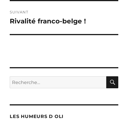
SUIVANT
Rivalité franco-belge !
Publication
suivante :
RE
Recherche
pour :
LES HUMEURS D OLI