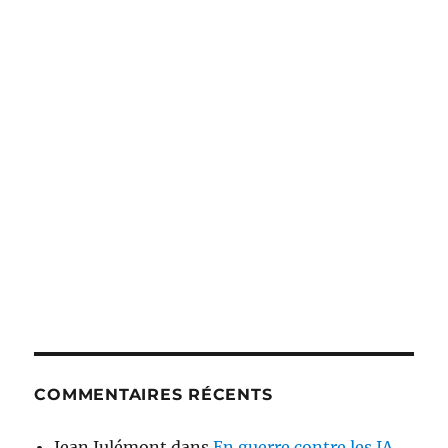
COMMENTAIRES RÉCENTS
Jean Julémont
dans
En guerre contre les IA