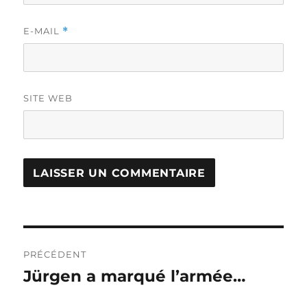
E-MAIL
*
SITE WEB
Navigation
PRÉCÉDENT
de
Jürgen a marqué l’armée…
Publication
précédente :
l’article