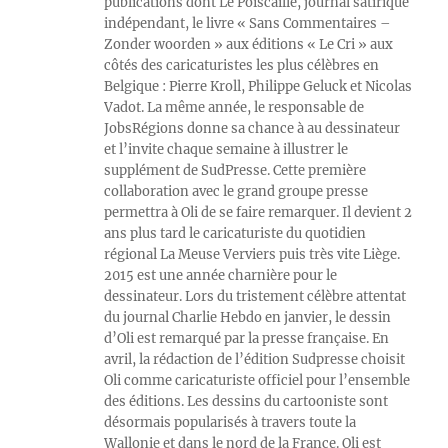
publications dont Le Poiscaille, journal satirique
indépendant, le livre « Sans Commentaires –
Zonder woorden » aux éditions « Le Cri » aux
côtés des caricaturistes les plus célèbres en
Belgique : Pierre Kroll, Philippe Geluck et Nicolas
Vadot. La même année, le responsable de
JobsRégions donne sa chance à au dessinateur
et l’invite chaque semaine à illustrer le
supplément de SudPresse. Cette première
collaboration avec le grand groupe presse
permettra à Oli de se faire remarquer. Il devient 2
ans plus tard le caricaturiste du quotidien
régional La Meuse Verviers puis très vite Liège.
2015 est une année charnière pour le
dessinateur. Lors du tristement célèbre attentat
du journal Charlie Hebdo en janvier, le dessin
d’Oli est remarqué par la presse française. En
avril, la rédaction de l’édition Sudpresse choisit
Oli comme caricaturiste officiel pour l’ensemble
des éditions. Les dessins du cartooniste sont
désormais popularisés à travers toute la
Wallonie et dans le nord de la France. Oli est