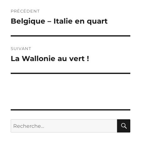
Navigation
PRÉCÉDENT
de
Belgique – Italie en quart
Publication
précédente :
l’article
SUIVANT
La Wallonie au vert !
Publication
suivante :
RE
Recherche
pour :