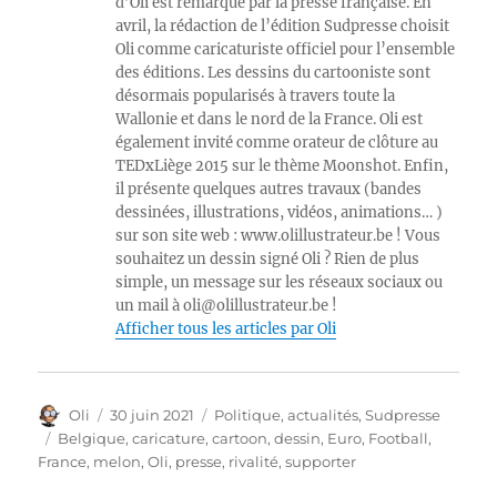
d’Oli est remarqué par la presse française. En
avril, la rédaction de l’édition Sudpresse choisit
Oli comme caricaturiste officiel pour l’ensemble
des éditions. Les dessins du cartooniste sont
désormais popularisés à travers toute la
Wallonie et dans le nord de la France. Oli est
également invité comme orateur de clôture au
TEDxLiège 2015 sur le thème Moonshot. Enfin,
il présente quelques autres travaux (bandes
dessinées, illustrations, vidéos, animations… )
sur son site web : www.olillustrateur.be ! Vous
souhaitez un dessin signé Oli ? Rien de plus
simple, un message sur les réseaux sociaux ou
un mail à oli@olillustrateur.be !
Afficher tous les articles par Oli
Auteur
Publié
Catégories
Oli
30 juin 2021
Politique, actualités
,
Sudpresse
le
Étiquettes
Belgique
,
caricature
,
cartoon
,
dessin
,
Euro
,
Football
,
France
,
melon
,
Oli
,
presse
,
rivalité
,
supporter