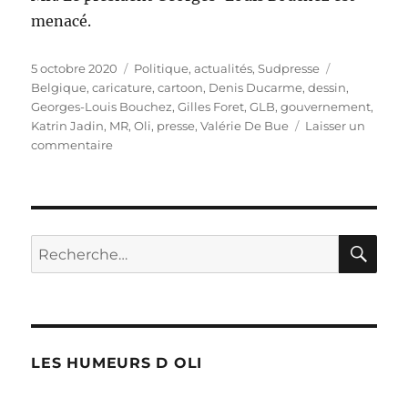
menacé.
Publié
Catégories
Étiquettes
5 octobre 2020
Politique, actualités
,
Sudpresse
le
Belgique
,
caricature
,
cartoon
,
Denis Ducarme
,
dessin
,
Georges-Louis Bouchez
,
Gilles Foret
,
GLB
,
gouvernement
,
Katrin Jadin
,
MR
,
Oli
,
presse
,
Valérie De Bue
Laisser un
sur
commentaire
Encadrer
Bouchez
?
RE
Recherche
pour :
LES HUMEURS D OLI