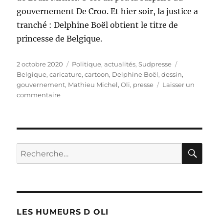
gouvernement De Croo. Et hier soir, la justice a
tranché : Delphine Boël obtient le titre de
princesse de Belgique.
Publié
Catégories
Étiquettes
2 octobre 2020
Politique, actualités
,
Sudpresse
le
Belgique
,
caricature
,
cartoon
,
Delphine Boël
,
dessin
,
gouvernement
,
Mathieu Michel
,
Oli
,
presse
Laisser un
sur
commentaire
Les
dynasties
belges
!
RE
Recherche
pour :
LES HUMEURS D OLI