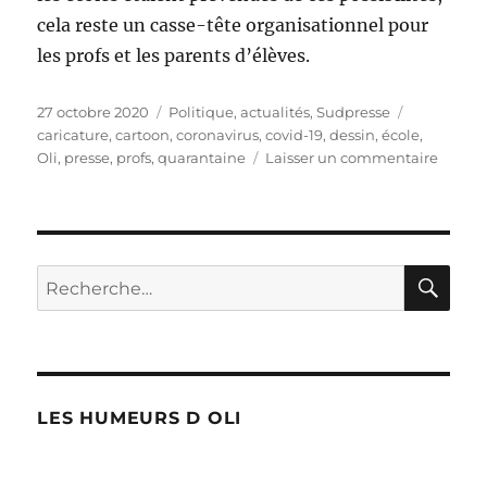
cela reste un casse-tête organisationnel pour
les profs et les parents d’élèves.
Publié
Catégories
Étiquettes
27 octobre 2020
Politique, actualités
,
Sudpresse
le
caricature
,
cartoon
,
coronavirus
,
covid-19
,
dessin
,
école
,
sur
Oli
,
presse
,
profs
,
quarantaine
Laisser un commentaire
Le
casse-
tête
des
écoles
RE
Recherche
pour :
LES HUMEURS D OLI