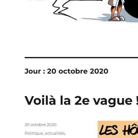
Jour :
20 octobre 2020
Voilà la 2e vague 
Publié
20 octobre 2020
le
Catégories
Politique, actualités
,