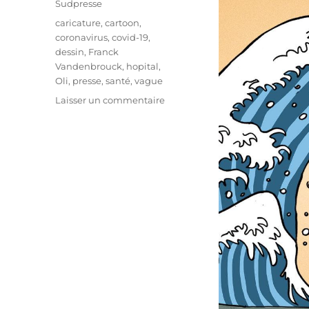
Sudpresse
Étiquettes
caricature
,
cartoon
,
coronavirus
,
covid-19
,
dessin
,
Franck
Vandenbrouck
,
hopital
,
Oli
,
presse
,
santé
,
vague
sur
Laisser un commentaire
Voilà
la
2e
vague
!