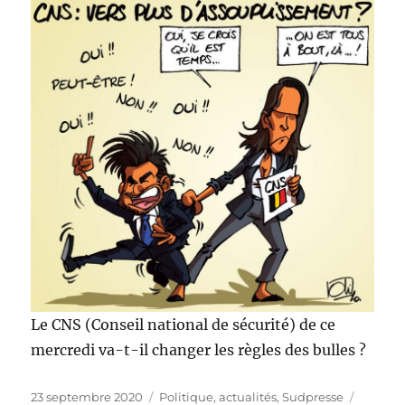
Le CNS (Conseil national de sécurité) de ce
mercredi va-t-il changer les règles des bulles ?
Publié
Catégories
Étiquet
23 septembre 2020
Politique, actualités
,
Sudpresse