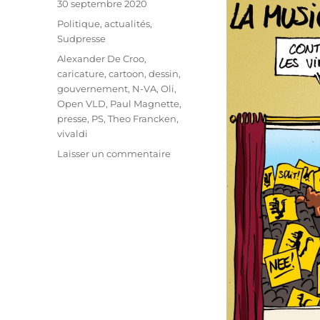
Publié
30 septembre 2020
le
Catégories
Politique, actualités
,
Sudpresse
Étiquettes
Alexander De Croo
,
caricature
,
cartoon
,
dessin
,
gouvernement
,
N-VA
,
Oli
,
Open VLD
,
Paul Magnette
,
presse
,
PS
,
Theo Francken
,
vivaldi
sur
Laisser un commentaire
La
Vivaldi
pousse
le
séparatisme
selon
Francken