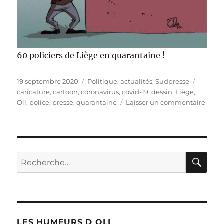
60 policiers de Liège en quarantaine !
Publié
Catégories
Étiquet
19 septembre 2020
Politique, actualités
,
Sudpresse
le
caricature
,
cartoon
,
coronavirus
,
covid-19
,
dessin
,
Liège
,
sur
Oli
,
police
,
presse
,
quarantaine
Laisser un commentaire
La
Polic
en
quara
!
RE
Recherche
pour :
LES HUMEURS D OLI