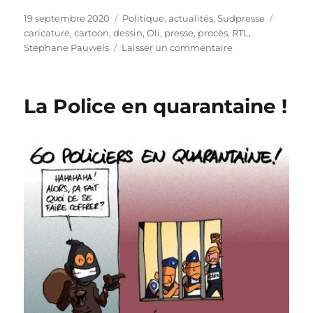
Publié
Catégories
Étiquet
19 septembre 2020
Politique, actualités
,
Sudpresse
le
caricature
,
cartoon
,
dessin
,
Oli
,
presse
,
procès
,
RTL
,
sur
Stephane Pauwels
Laisser un commentaire
Plaidoyer
larmoyant
de
La Police en quarantaine !
Pauwels