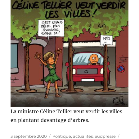
La ministre Céline Tellier veut verdir les villes
en plantant davantage d’arbres.
Publié
Catégories
Étiquett
3 septembre 2020
Politique, actualités
,
Sudpresse