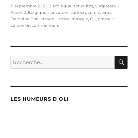
Publié
Catégories
Étiquett
11 septembre 2020
Politique, actualités
,
Sudpresse
le
Albert 2
,
Belgique
,
caricature
,
cartoon
,
coronavirus
,
Delphine Boël
,
dessin
,
justice
,
masque
,
Oli
,
presse
sur
Laisser un commentaire
Princesse
Boël
RE
Recherche
pour :
LES HUMEURS D OLI