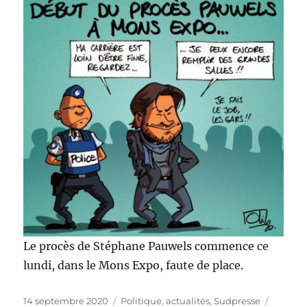
Le procès de Stéphane Pauwels commence ce
lundi, dans le Mons Expo, faute de place.
Publié
Catégories
Étiquet
14 septembre 2020
Politique, actualités
,
Sudpresse