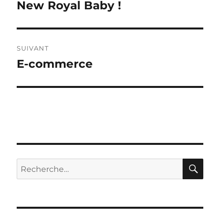
de
New Royal Baby !
Publication
précédente :
l’article
SUIVANT
E-commerce
Publication
suivante :
RE
Recherche
pour :