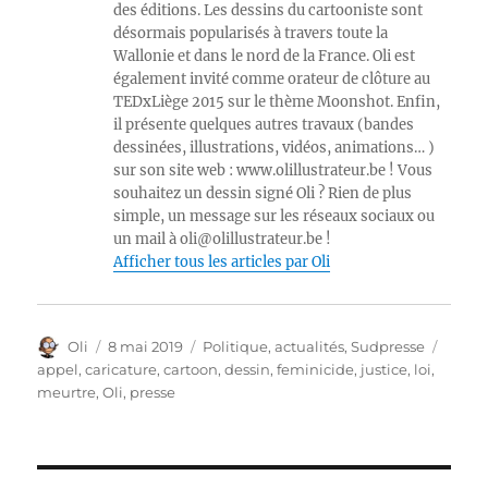
des éditions. Les dessins du cartooniste sont
désormais popularisés à travers toute la
Wallonie et dans le nord de la France. Oli est
également invité comme orateur de clôture au
TEDxLiège 2015 sur le thème Moonshot. Enfin,
il présente quelques autres travaux (bandes
dessinées, illustrations, vidéos, animations… )
sur son site web : www.olillustrateur.be ! Vous
souhaitez un dessin signé Oli ? Rien de plus
simple, un message sur les réseaux sociaux ou
un mail à oli@olillustrateur.be !
Afficher tous les articles par Oli
Auteur
Publié
Catégories
Étiqu
Oli
8 mai 2019
Politique, actualités
,
Sudpresse
le
appel
,
caricature
,
cartoon
,
dessin
,
feminicide
,
justice
,
loi
,
meurtre
,
Oli
,
presse