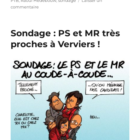
PTB
,
Raoul Hedebouw
,
sondage
Laisser un
sur
commentaire
Sondage
:
Le
Sondage : PS et MR très
PS
remonte
proches à Verviers !
à
Charleroi