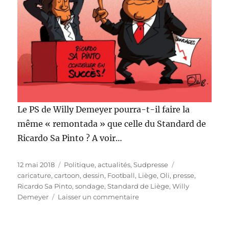
Le PS de Willy Demeyer pourra-t-il faire la
même « remontada » que celle du Standard de
Ricardo Sa Pinto ? A voir…
Publié
Catégories
Étiquettes
12 mai 2018
Politique, actualités
,
Sudpresse
le
caricature
,
cartoon
,
dessin
,
Football
,
Liège
,
Oli
,
presse
,
Ricardo Sa Pinto
,
sondage
,
Standard de Liège
,
Willy
sur
Demeyer
Laisser un commentaire
Une
remontada
aussi