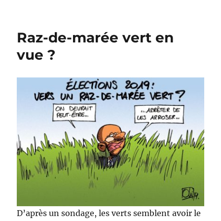
Les
grandes
banques
Raz-de-marée vert en
ne
séduisent
vue ?
plus
D’après un sondage, les verts semblent avoir le