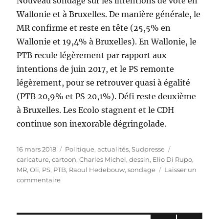
Nouveau sondage sur les intentions de vote en
Wallonie et à Bruxelles. De manière générale, le
MR confirme et reste en tête (25,5% en
Wallonie et 19,4% à Bruxelles). En Wallonie, le
PTB recule légèrement par rapport aux
intentions de juin 2017, et le PS remonte
légèrement, pour se retrouver quasi à égalité
(PTB 20,9% et PS 20,1%). Défi reste deuxième
à Bruxelles. Les Ecolo stagnent et le CDH
continue son inexorable dégringolade.
Publié
Catégories
Étiquettes
16 mars 2018
Politique, actualités
,
Sudpresse
le
caricature
,
cartoon
,
Charles Michel
,
dessin
,
Elio Di Rupo
,
MR
,
Oli
,
PS
,
PTB
,
Raoul Hedebouw
,
sondage
Laisser un
sur
commentaire
Sondage
:
le