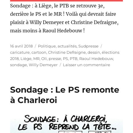
Sondage : à Liège, le PTB se retrouve 3e,
derrière le PS et le MR ! Voilà qui devrait faire
plaisir à Willy Demeyer et Christine Defraigne,
mais moins à Raoul Hedebouw !
Publié
Catégories
Étiquettes
16 avril 2018
Politique, actualités
,
Sudpresse
le
caricature
,
cartoon
,
Christine Defraigne
,
dessin
,
élections
2018
,
Liège
,
MR
,
Oli
,
presse
,
PS
,
PTB
,
Raoul Hedebouw
,
sur
sondage
,
Willy Demeyer
Laisser un commentaire
Liège
:
le
Sondage : Le PS remonte
PTB
3e
à Charleroi
derrière
le
PS
et
le
MR