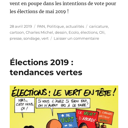
vent en poupe dans les intentions de vote pour
les élections de mai 2019 !
Publié
Catégories
Étiquettes
28 avril 2019
PAN
,
Politique, actualités
caricature
,
le
cartoon
,
Charles Michel
,
dessin
,
Ecolo
,
élections
,
Oli
,
sur
presse
,
sondage
,
vert
Laisser un commentaire
Raz-
de-
marée
Élections 2019 :
vert
en
tendances vertes
vue
?