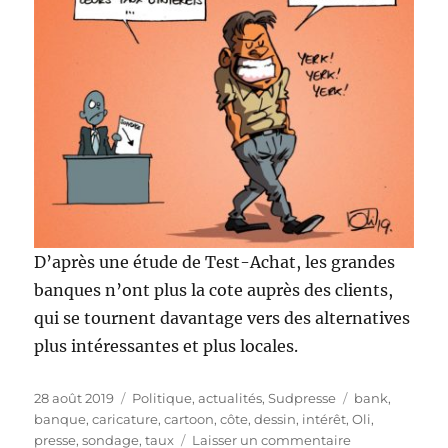
D’après une étude de Test-Achat, les grandes
banques n’ont plus la cote auprès des clients,
qui se tournent davantage vers des alternatives
plus intéressantes et plus locales.
Publié
Catégories
Étiquettes
28 août 2019
Politique, actualités
,
Sudpresse
bank
,
le
banque
,
caricature
,
cartoon
,
côte
,
dessin
,
intérêt
,
Oli
,
sur
presse
,
sondage
,
taux
Laisser un commentaire