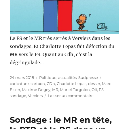
Le PS et le MR très serrés à Verviers dans les
sondages. Et Charlotte Lepas fait défection du
MR vers le PS. Quant au Cdh, c’est la
dégringolade…
Publié
Catégories
Étiquettes
24 mars 2018
Politique, actualités
,
Sudpresse
le
caricature
,
cartoon
,
CDh
,
Charlotte Lepas
,
dessin
,
Marc
Elsen
,
Maxime Degey
,
MR
,
Muriel Targnion
,
Oli
,
PS
,
sur
sondage
,
Verviers
Laisser un commentaire
Sondage
:
PS
Sondage : le MR en tête,
et
MR