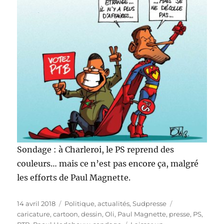
Sondage
: à Charleroi, le PS reprend des
couleurs… mais ce n’est pas encore ça, malgré
les efforts de Paul Magnette.
Publié
Catégories
Étiquettes
14 avril 2018
Politique, actualités
,
Sudpresse
le
caricature
,
cartoon
,
dessin
,
Oli
,
Paul Magnette
,
presse
,
PS
,