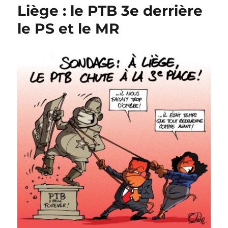
Liège : le PTB 3e derrière
pour
le
le PS et le MR
PS
de
Demeyer
?