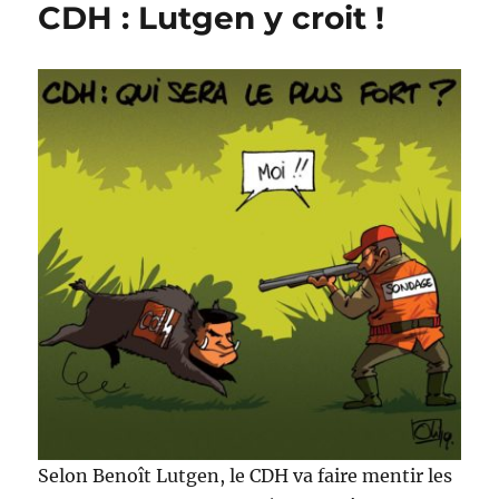
CDH : Lutgen y croit !
tendances
vertes
Selon Benoît Lutgen, le CDH va faire mentir les