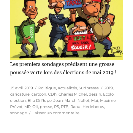
Les premiers sondages prédisent une grosse
poussée verte lors des élections de mai 2019 !
Publié
Catégories
Étiquettes
25 avril 2019
Politique, actualités
,
Sudpresse
2019
,
le
caricature
,
cartoon
,
CDh
,
Charles Michel
,
dessin
,
Ecolo
,
election
,
Elio Di Rupo
,
Jean-March Nollet
,
Mai
,
Maxime
Prévot
,
MR
,
Oli
,
presse
,
PS
,
PTB
,
Raoul Hedebouw
,
sur
sondage
Laisser un commentaire
Élections
2019
: