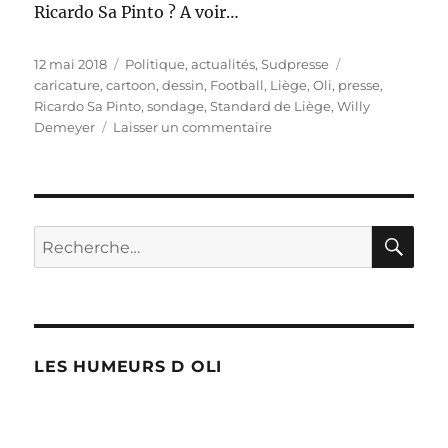
Ricardo Sa Pinto ? A voir…
Publié
Catégories
Étiquettes
12 mai 2018
Politique, actualités
,
Sudpresse
le
caricature
,
cartoon
,
dessin
,
Football
,
Liège
,
Oli
,
presse
,
Ricardo Sa Pinto
,
sondage
,
Standard de Liège
,
Willy
sur
Demeyer
Laisser un commentaire
Une
remontada
aussi
pour
le
RE
Recherche
PS
pour :
de
Demeyer
?
LES HUMEURS D OLI