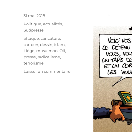
Publié
31 mai 2018
le
Catégories
Politique, actualités
,
Sudpresse
Étiquettes
attaque
,
caricature
,
cartoon
,
dessin
,
islam
,
Liège
,
musulman
,
Oli
,
presse
,
radicalisme
,
terrorisme
sur
Laisser un commentaire
Radicalisation
en
prison