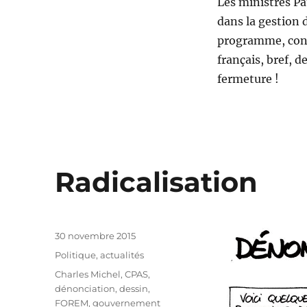
Les ministres Pa
dans la gestion 
programme, contr
français, bref, d
fermeture !
Radicalisation
Publié
30 novembre 2015
le
Catégories
Politique, actualités
Étiquettes
Charles Michel
,
CPAS
,
dénonciation
,
dessin
,
FOREM
,
gouvernement