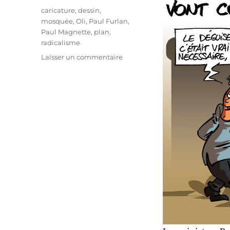
Étiquettes
caricature
,
dessin
,
mosquée
,
Oli
,
Paul Furlan
,
Paul Magnette
,
plan
,
radicalisme
sur
Laisser un commentaire
Plan
anti-
radicalisme