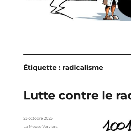
Étiquette :
radicalisme
Lutte contre le r
Publié
23 octobre 2023
le
Catégories
La Meuse Verviers
,