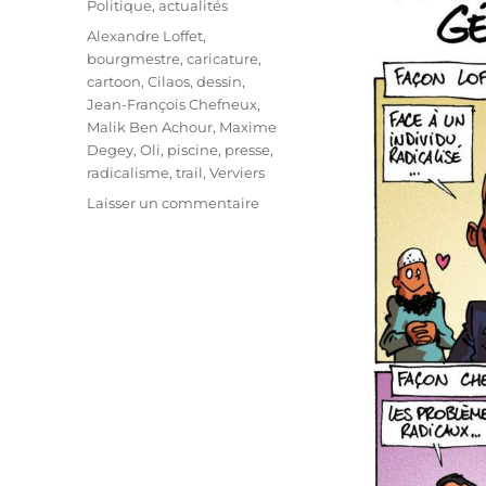
Politique, actualités
Étiquettes
Alexandre Loffet
,
bourgmestre
,
caricature
,
cartoon
,
Cilaos
,
dessin
,
Jean-François Chefneux
,
Malik Ben Achour
,
Maxime
Degey
,
Oli
,
piscine
,
presse
,
radicalisme
,
trail
,
Verviers
sur
Laisser un commentaire
Lutte
contre
le
radicalisme