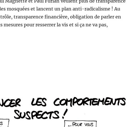
ul Magnette et Paul Furlan veulent plus de transparence
des mosquées et lancent un plan anti-radicalisme ! Au
ôle, transparence financière, obligation de parler en
es mesures pour resserrer la vis et si ça ne va pas,