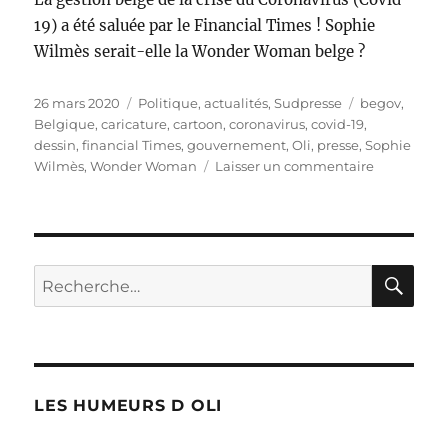
19) a été saluée par le Financial Times ! Sophie
Wilmès serait-elle la Wonder Woman belge ?
Publié
Catégories
Étiquettes
26 mars 2020
Politique, actualités
,
Sudpresse
begov
,
le
Belgique
,
caricature
,
cartoon
,
coronavirus
,
covid-19
,
dessin
,
financial Times
,
gouvernement
,
Oli
,
presse
,
Sophie
sur
Wilmès
,
Wonder Woman
Laisser un commentaire
Wonder
Wilmès
RE
Recherche
pour :
LES HUMEURS D OLI