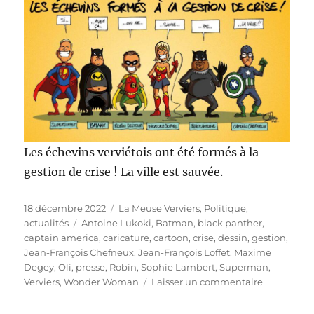
Les échevins verviétois ont été formés à la
gestion de crise ! La ville est sauvée.
Publié
Catégories
18 décembre 2022
La Meuse Verviers
,
Politique,
le
Étiquettes
actualités
Antoine Lukoki
,
Batman
,
black panther
,
captain america
,
caricature
,
cartoon
,
crise
,
dessin
,
gestion
,
Jean-François Chefneux
,
Jean-François Loffet
,
Maxime
Degey
,
Oli
,
presse
,
Robin
,
Sophie Lambert
,
Superman
,
sur
Verviers
,
Wonder Woman
Laisser un commentaire
Gestion
de