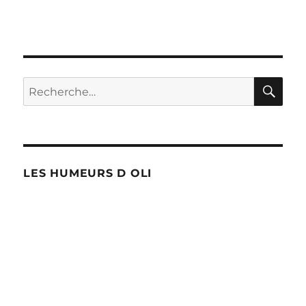
RE
Recherche
pour :
LES HUMEURS D OLI