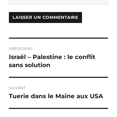
Navigation
PRÉCÉDENT
de
Israël – Palestine : le conflit
Publication
précédente :
sans solution
l’article
SUIVANT
Tuerie dans le Maine aux USA
Publication
suivante :