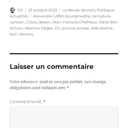
Auteur
Publié
Catégories
Oli
23 octobre 2023
La Meuse Verviers
,
Politique,
le
Étiquettes
actualités
Alexandre Loffet
,
bourgmestre
,
caricature
,
cartoon
,
Cilaos
,
dessin
,
Jean-François Chefneux
,
Malik Ben
Achour
,
Maxime Degey
,
Oli
,
piscine
,
presse
,
radicalisme
,
trail
,
Verviers
Laisser un commentaire
Votre adresse e-mail ne sera pas publiée.
Les champs
obligatoires sont indiqués avec
*
COMMENTAIRE
*