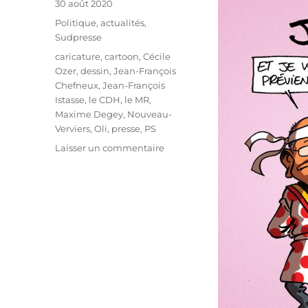
Publié
30 août 2020
le
Catégories
Politique, actualités
,
Sudpresse
Étiquettes
caricature
,
cartoon
,
Cécile
Ozer
,
dessin
,
Jean-François
Chefneux
,
Jean-François
Istasse
,
le CDH
,
le MR
,
Maxime Degey
,
Nouveau-
Verviers
,
Oli
,
presse
,
PS
sur
Laisser un commentaire
Jean-
François
Istasse
à
la
barre
de
Verviers