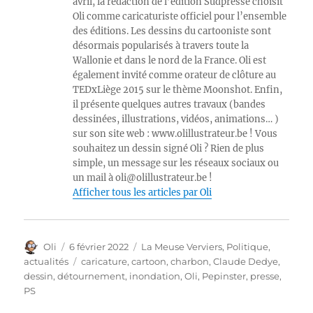
avril, la rédaction de l’édition Sudpresse choisit
Oli comme caricaturiste officiel pour l’ensemble
des éditions. Les dessins du cartooniste sont
désormais popularisés à travers toute la
Wallonie et dans le nord de la France. Oli est
également invité comme orateur de clôture au
TEDxLiège 2015 sur le thème Moonshot. Enfin,
il présente quelques autres travaux (bandes
dessinées, illustrations, vidéos, animations… )
sur son site web : www.olillustrateur.be ! Vous
souhaitez un dessin signé Oli ? Rien de plus
simple, un message sur les réseaux sociaux ou
un mail à oli@olillustrateur.be !
Afficher tous les articles par Oli
Auteur
Publié
Catégories
Oli
6 février 2022
La Meuse Verviers
,
Politique,
le
Étiquettes
actualités
caricature
,
cartoon
,
charbon
,
Claude Dedye
,
dessin
,
détournement
,
inondation
,
Oli
,
Pepinster
,
presse
,
PS