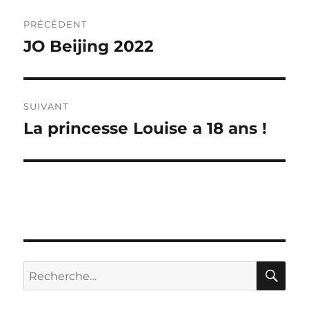
Navigation
PRÉCÉDENT
de
JO Beijing 2022
Publication
précédente :
l’article
SUIVANT
La princesse Louise a 18 ans !
Publication
suivante :
RE
Recherche
pour :