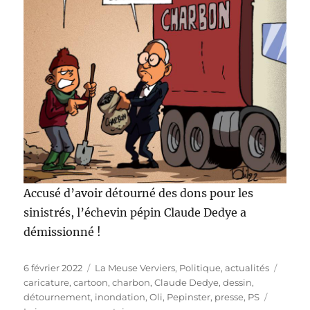
Accusé d’avoir détourné des dons pour les
sinistrés, l’échevin pépin Claude Dedye a
démissionné !
Publié
Catégories
Étique
6 février 2022
La Meuse Verviers
,
Politique, actualités
le
caricature
,
cartoon
,
charbon
,
Claude Dedye
,
dessin
,
détournement
,
inondation
,
Oli
,
Pepinster
,
presse
,
PS