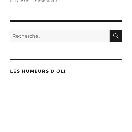
sur
Laisser un commentaire
Détournement
à
Pepinster
RE
Recherche
pour :
LES HUMEURS D OLI