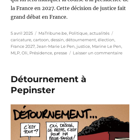
la France en 2027. Cette décision de justice fait
grand débat en France.
Publié
Catégories
Étiquettes
5 avril 2025
MaTribune.be
,
Politique, actualités
le
caricature
,
cartoon
,
dessin
,
détournement
,
élection
,
France 2027
,
Jean-Marie Le Pen
,
justice
,
Marine Le Pen
,
sur
MLP
,
Oli
,
Présidence
,
presse
Laisser un commentaire
Marine
Le
Pen
Détournement à
condam
!
Pepinster